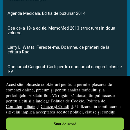
Agenda Medicala. Editia de buzunar 2014
Cea de-a 19-a editie, MemoMed 2013 structurat in doua
volume
Larry L. Watts, Fereste-ma, Doamne, de prieteni de la
editura Rao
Concursul Cangurul. Carti pentru concursul cangurul clasele
I-V
Acest site folosește cookie-uri pentru a permite plasarea de
...toate știrile
comenzi online, precum și pentru analiza traficului și a
preferințelor vizitatorilor. Vă rugăm să alocați timpul necesar
pentru a citi și a înțelege
Politica de Cookie
,
Politica de
© 2008 - 2026
S.C. M.G. Net Distribution S.R.L.
Confidențialitate
și
Clauze și Condiții
. Utilizarea în continuare a
site-ului implică acceptarea acestor politici, clauze și condiții.
Magazin online
creat de
Vital Soft
Sunt de acord
Created in 0.0350 sec