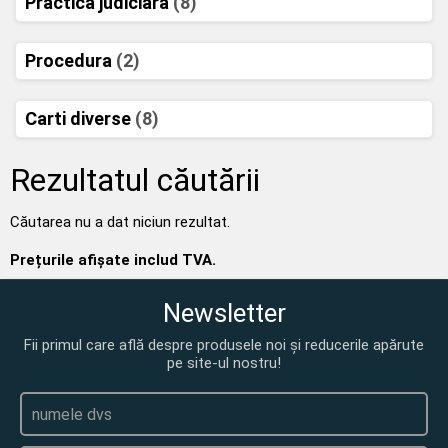
Practica judiciara
(8)
Procedura
(2)
Carti diverse
(8)
Rezultatul căutării
Căutarea nu a dat niciun rezultat.
Prețurile afișate includ TVA.
Newsletter
Fii primul care află despre produsele noi și reducerile apărute
pe site-ul nostru!