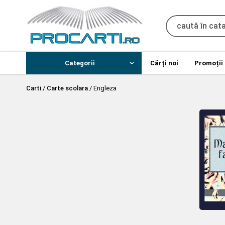
Categorii
Cărți noi
Promoții
Carti
/
Carte scolara
/
Engleza