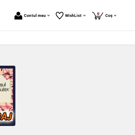
produse
0
Contul meu
WishList
Coș