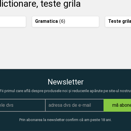
ctionare, teste grila
Gramatica
(6)
Teste gril
Newsletter
Fii primul care află despre produsele noi și reducerile apărute pe site-ul nostru
mă abon
Prin abonarea la newsletter confirm că am peste 18 ani.