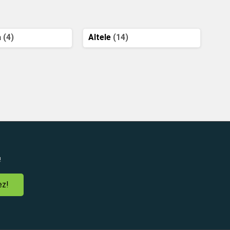
a
(4)
Altele
(14)
!
ez!