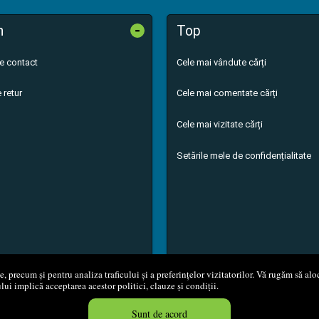
-
n
Top
de contact
Cele mai vândute cărți
 retur
Cele mai comentate cărți
Cele mai vizitate cărți
Setările mele de confidențialitate
 precum și pentru analiza traficului și a preferințelor vizitatorilor. Vă rugăm să aloc
ului implică acceptarea acestor politici, clauze și condiții.
8 - 2026
S.C. M.G. Net Distribution S.R.L.
Magazin online
creat de
Vita
Sunt de acord