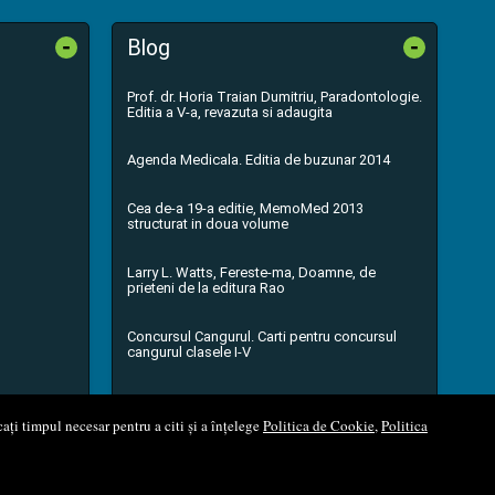
-
-
Blog
Prof. dr. Horia Traian Dumitriu, Paradontologie.
Editia a V-a, revazuta si adaugita
Agenda Medicala. Editia de buzunar 2014
Cea de-a 19-a editie, MemoMed 2013
structurat in doua volume
Larry L. Watts, Fereste-ma, Doamne, de
prieteni de la editura Rao
Concursul Cangurul. Carti pentru concursul
cangurul clasele I-V
...toate știrile
ați timpul necesar pentru a citi și a înțelege
Politica de Cookie
,
Politica
l Soft