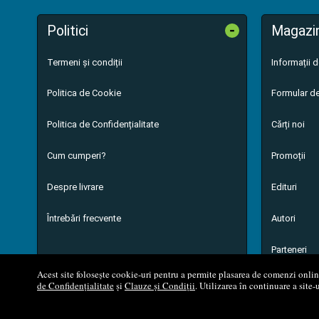
-
Politici
Magazi
Termeni și condiții
Informații 
Politica de Cookie
Formular de
Politica de Confidențialitate
Cărți noi
Cum cumperi?
Promoții
Despre livrare
Edituri
Întrebări frecvente
Autori
Parteneri
Acest site folosește cookie-uri pentru a permite plasarea de comenzi online,
de Confidențialitate
și
Clauze și Condiții
. Utilizarea în continuare a site-
© 200