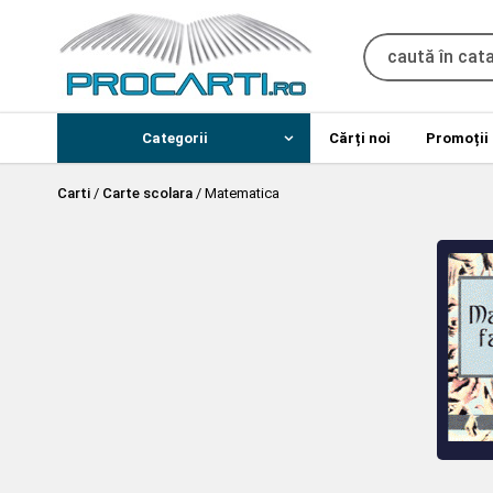
Categorii
Cărți noi
Promoții
Carti
/
Carte scolara
/
Matematica