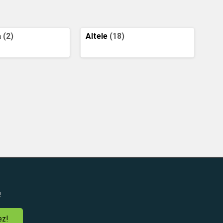
a
(2)
Altele
(18)
!
ez!