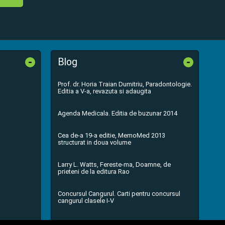
-
-
Blog
Prof. dr. Horia Traian Dumitriu, Paradontologie.
Editia a V-a, revazuta si adaugita
Agenda Medicala. Editia de buzunar 2014
Cea de-a 19-a editie, MemoMed 2013
structurat in doua volume
Larry L. Watts, Fereste-ma, Doamne, de
prieteni de la editura Rao
Concursul Cangurul. Carti pentru concursul
cangurul clasele I-V
...toate știrile