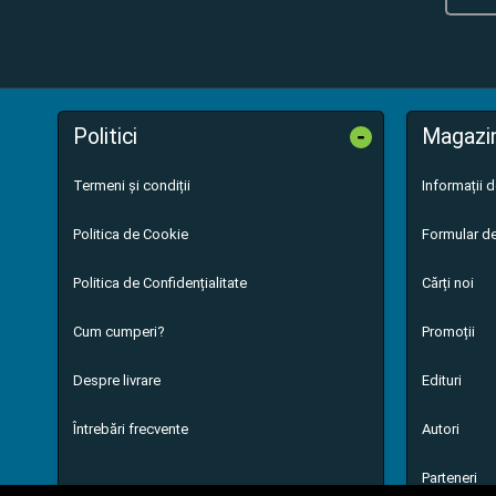
-
Politici
Magazi
Termeni și condiții
Informații 
Politica de Cookie
Formular de
Politica de Confidențialitate
Cărți noi
Cum cumperi?
Promoții
Despre livrare
Edituri
Întrebări frecvente
Autori
Parteneri