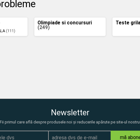
 probleme
)
Olimpiade si concursuri
Teste gril
(249)
ALA
(111)
Newsletter
Fii primul care află despre produsele noi și reducerile apărute pe site-ul nostru
mă abon