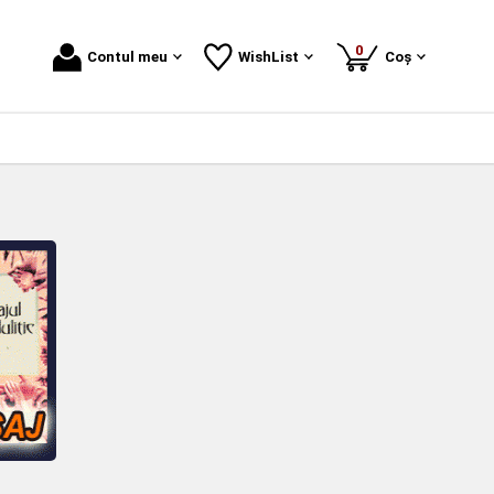
produse
0
Contul meu
WishList
Coș