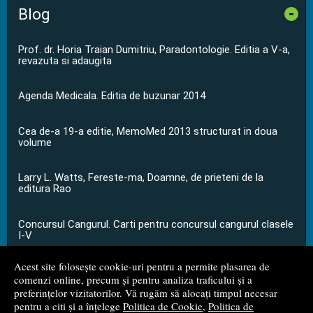
Blog
-
Prof. dr. Horia Traian Dumitriu, Paradontologie. Editia a V-a,
revazuta si adaugita
Agenda Medicala. Editia de buzunar 2014
Cea de-a 19-a editie, MemoMed 2013 structurat in doua
volume
Larry L. Watts, Fereste-ma, Doamne, de prieteni de la
editura Rao
Concursul Cangurul. Carti pentru concursul cangurul clasele
I-V
Acest site folosește cookie-uri pentru a permite plasarea de
...toate știrile
comenzi online, precum și pentru analiza traficului și a
preferințelor vizitatorilor. Vă rugăm să alocați timpul necesar
pentru a citi și a înțelege
Politica de Cookie
,
Politica de
© 2008 - 2026
S.C. M.G. Net Distribution S.R.L.