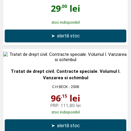
29
lei
,00
stoc indisponibil
➤
alertă stoc
Tratat de drept civil. Contracte speciale. Volumul I.
Vanzarea si schimbul
C.H.BECK
- 2008
96
lei
,15
PRP:
111,80 lei
stoc indisponibil
➤
alertă stoc