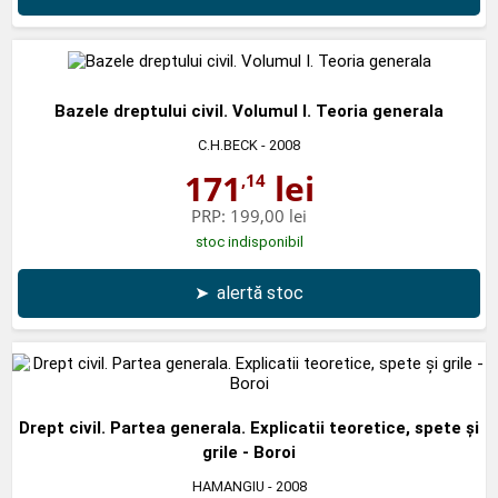
Bazele dreptului civil. Volumul I. Teoria generala
C.H.BECK
- 2008
171
lei
,14
PRP:
199,00 lei
stoc indisponibil
➤
alertă stoc
Drept civil. Partea generala. Explicatii teoretice, spete şi
grile - Boroi
HAMANGIU
- 2008