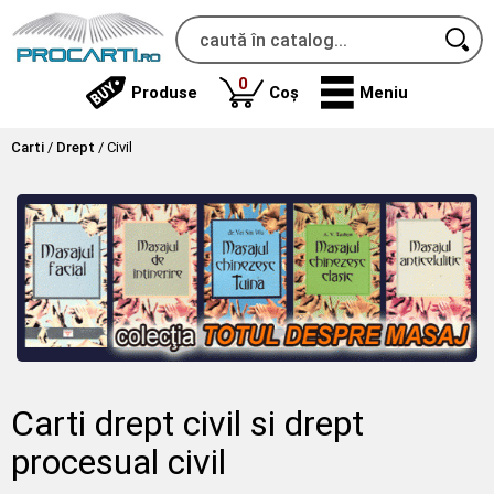
produse
0
Produse
Coș
Meniu
Carti
/
Drept
/
Civil
Carti drept civil si drept
procesual civil