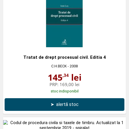
Tratat de drept procesual civil. Editia 4
C.H.BECK
- 2008
145
lei
,34
PRP:
169,00 lei
stoc indisponibil
➤
alertă stoc