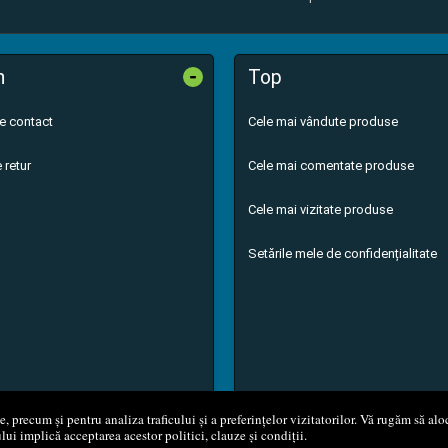
-
n
Top
de contact
Cele mai vândute produse
 retur
Cele mai comentate produse
Cele mai vizitate produse
Setările mele de confidențialitate
 precum și pentru analiza traficului și a preferințelor vizitatorilor. Vă rugăm să aloc
ului implică acceptarea acestor politici, clauze și condiții.
8 - 2026
S.C. M.G. Net Distribution S.R.L.
Magazin online
creat de
Vita