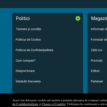
-
Politici
Magazi
Termeni și condiții
Informații 
Politica de Cookie
Formular de
Politica de Confidențialitate
Cărți noi
Cum cumperi?
Promoții
Despre livrare
Edituri
Întrebări frecvente
Parteneri
Acest site folosește cookie-uri pentru a permite plasarea de comenzi online,
de Confidențialitate
și
Clauze și Condiții
. Utilizarea în continuare a site-
© 200