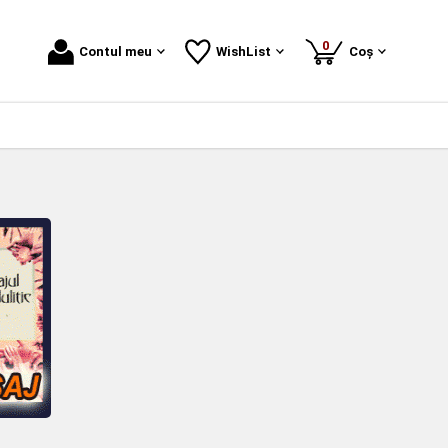
produse
0
Contul meu
WishList
Coș