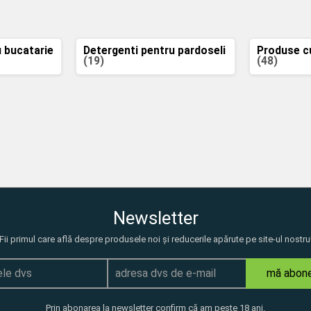
u bucatarie
Detergenti pentru pardoseli
Produse c
(19)
(48)
Newsletter
Fii primul care află despre produsele noi și reducerile apărute pe site-ul nostru
mă abon
Prin abonarea la newsletter confirm că am peste 18 ani.