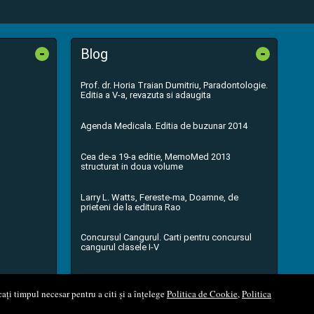
-
-
Blog
Prof. dr. Horia Traian Dumitriu, Paradontologie.
Editia a V-a, revazuta si adaugita
Agenda Medicala. Editia de buzunar 2014
Cea de-a 19-a editie, MemoMed 2013
structurat in doua volume
Larry L. Watts, Fereste-ma, Doamne, de
prieteni de la editura Rao
Concursul Cangurul. Carti pentru concursul
cangurul clasele I-V
...toate știrile
ați timpul necesar pentru a citi și a înțelege
Politica de Cookie
,
Politica
l Soft