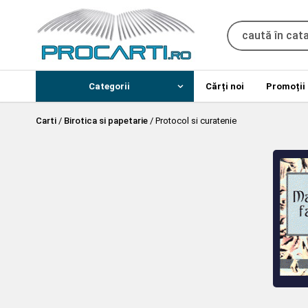
Categorii
Cărți noi
Promoții
Carti
/
Birotica si papetarie
/
Protocol si curatenie