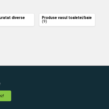
uratat diverse
Produse vasul toaletei/baie
(9)
!
ez!