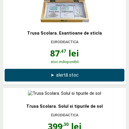
Trusa Scolara. Esantioane de sticla
EURODIDACTICA
87
lei
,47
stoc indisponibil
➤
alertă stoc
Trusa Scolara. Solul si tipurile de sol
EURODIDACTICA
399
lei
,30