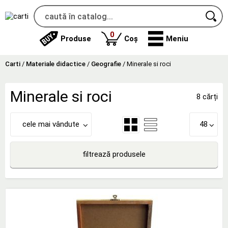
produse
0
Produse
Coș
Meniu
Carti
/
Materiale didactice
/
Geografie
/
Minerale si roci
Minerale si roci
8 cărți
cele mai vândute
48
filtrează produsele