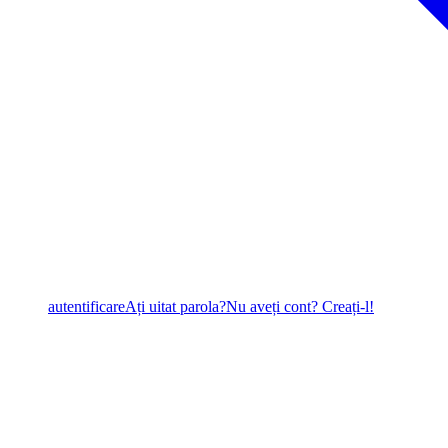
autentificare
Ați uitat parola?
Nu aveți cont? Creați-l!