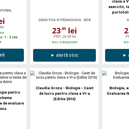
clasa a V
exercitii, 
ATIONAL
portofoli
ei
DIDACTICA SI PEDAGOGICA
- 2018
S
lei
23
lei
2
,85
zor
PRP:
26,50 lei
P
: 1 - 2 zile
e
stoc indisponibil
sto
ră
➤
alertă stoc
➤
Claudia Groza - Biologie - Caiet
Biologie, 
ogie pentru
de lucru pentru clasa a VI-a
Evaluarea N
 Scheme
(Editie 2016)
te de evaluare
inis