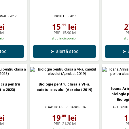
ONAL
- 2017
BOOKLET
- 2016
ei
15
lei
2
,11
lei
PRP:
15,90 lei
P
ibil
stoc indisponibil
sto
stoc
➤
alertă stoc
➤
lucru pentru
Biologie pentru clasa a VI-a,
Ioana Ari
tia 2023)
caietul elevului (Aprobat 2019)
biologie 
Biolog
DIDACTICA SI PEDAGOGICA
ART GRUP
ei
19
lei
1
,08
lei
PRP:
21,20 lei
P