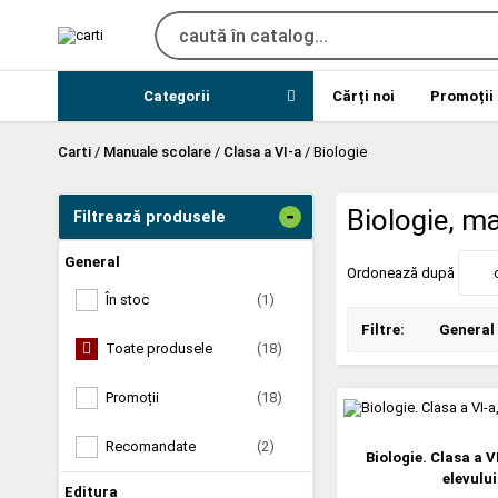
Categorii
Cărți noi
Promoții
Carti
/
Manuale scolare
/
Clasa a VI-a
/
Biologie
-
Biologie, ma
Filtrează produsele
General
Ordonează după
În stoc
(1)
Filtre:
General
Toate produsele
(18)
Promoții
(18)
Recomandate
(2)
Biologie. Clasa a V
elevului
Editura