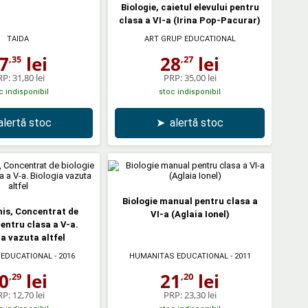
Biologie, caietul elevului pentru
clasa a VI-a (Irina Pop-Pacurar)
TAIDA
ART GRUP EDUCATIONAL
7
lei
28
lei
,35
,27
RP:
31,80 lei
PRP:
35,00 lei
c indisponibil
stoc indisponibil
alertă stoc
➤
alertă stoc
Biologie manual pentru clasa a
nis, Concentrat de
VI-a (Aglaia Ionel)
pentru clasa a V-a.
ia vazuta altfel
 EDUCATIONAL
- 2016
HUMANITAS EDUCATIONAL
- 2011
0
lei
21
lei
,29
,20
RP:
12,70 lei
PRP:
23,30 lei