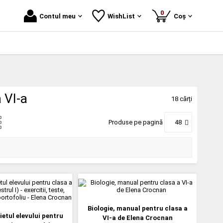
produse
0
Contul meu
WishList
Coș
 VI-a
18 cărți
Produse pe pagină
48
Biologie, manual pentru clasa a
ietul elevului pentru
VI-a de Elena Crocnan