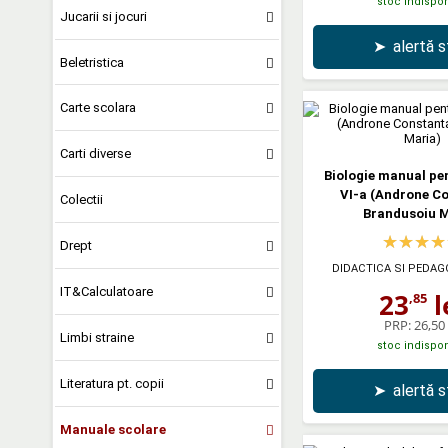
stoc indispon
Jucarii si jocuri
➤
alertă 
Beletristica
Carte scolara
Carti diverse
Biologie manual pe
VI-a (Androne C
Colectii
Brandusoiu M
Drept
DIDACTICA SI PEDAG
IT&Calculatoare
23
l
,85
PRP:
26,50 
Limbi straine
stoc indispon
Literatura pt. copii
➤
alertă 
Manuale scolare