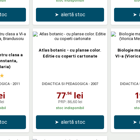
ibil
stoc indisponibil
sto
stoc
➤
alertă stoc
➤
Atlas botanic - cu planse color.
Biologie ma
ntru clasa a
Editie cu coperti cartonate
VI-a (Viori
onstanta,
aria)
OGICA
- 2011
DIDACTICA SI PEDAGOGICA
- 2007
DIDACTICA 
ei
77
lei
1
,94
lei
PRP:
86,60 lei
P
ibil
stoc indisponibil
sto
stoc
➤
alertă stoc
➤