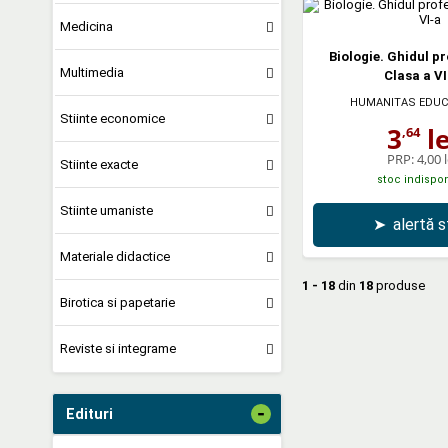
Medicina
Biologie. Ghidul pr
Multimedia
Clasa a VI
HUMANITAS EDUC
Stiinte economice
3
le
,64
PRP:
4,00 l
Stiinte exacte
stoc indispon
Stiinte umaniste
➤
alertă 
Materiale didactice
1 - 18
din
18
produse
Birotica si papetarie
Reviste si integrame
-
Edituri