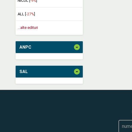
NICOL [
-9%
]
ALL [
-27%
]
...alte edituri
-
ANPC
-
SAL