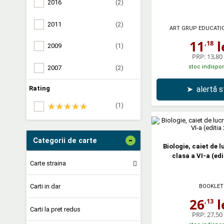
2016
(2)
2011
(2)
ART GRUP EDUCATI
11
l
,18
2009
(1)
PRP:
13,80 
stoc indispon
2007
(2)
➤
alertă 
Rating
(1)
-
Categorii de carte
Biologie, caiet de 
clasa a VI-a (edi
Carte straina
Carti in dar
BOOKLET
26
l
,13
Carti la pret redus
PRP:
27,50 