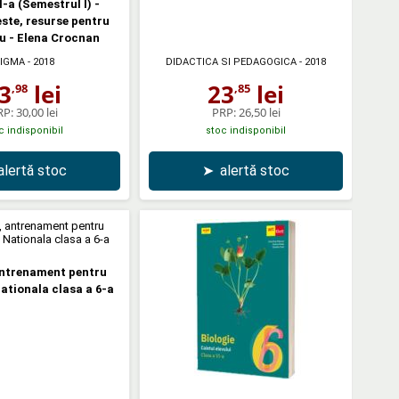
I-a (Semestrul I) -
teste, resurse pentru
u - Elena Crocnan
IGMA
- 2018
DIDACTICA SI PEDAGOGICA
- 2018
3
lei
23
lei
,98
,85
RP:
30,00 lei
PRP:
26,50 lei
c indisponibil
stoc indisponibil
alertă stoc
➤
alertă stoc
antrenament pentru
ationala clasa a 6-a