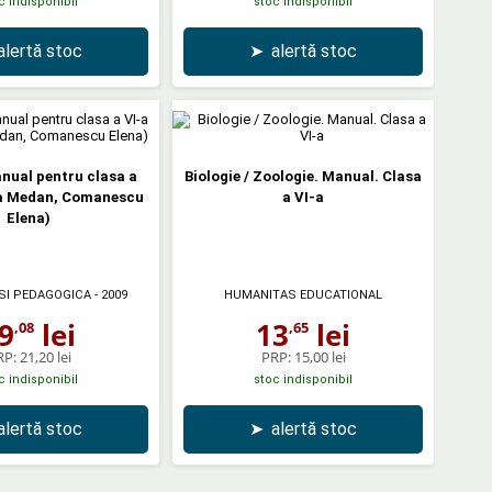
c indisponibil
stoc indisponibil
alertă stoc
➤
alertă stoc
nual pentru clasa a
Biologie / Zoologie. Manual. Clasa
ca Medan, Comanescu
a VI-a
Elena)
SI PEDAGOGICA
- 2009
HUMANITAS EDUCATIONAL
9
lei
13
lei
,08
,65
RP:
21,20 lei
PRP:
15,00 lei
c indisponibil
stoc indisponibil
alertă stoc
➤
alertă stoc