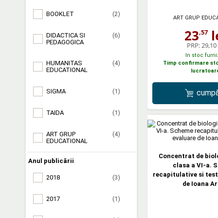
BOOKLET
(2)
ART GRUP EDUC
23
l
,57
DIDACTICA SI
(6)
PEDAGOGICA
PRP:
29,10 
In stoc furni
HUMANITAS
(4)
Timp confirmare stoc
EDUCATIONAL
lucratoar
SIGMA
(1)
cumpă
TAIDA
(1)
ART GRUP
(4)
EDUCATIONAL
Concentrat de biol
Anul publicării
clasa a VI-a.
recapitulative si tes
2018
(3)
de Ioana Ar
2017
(1)