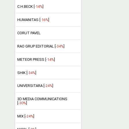
C.H.BECK [
-14%
]
HUMANITAS [
-16%
]
CORUT PAVEL
RAO GRUP EDITORIAL [
-34%
]
METEOR PRESS [
-14%
]
SHIK [
-34%
]
UNIVERSITARA [
-24%
]
3D MEDIA COMMUNICATIONS
[
-30%
]
MIX [
-24%
]