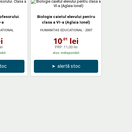
ofesorului.
Biologie caietul elevului pentru
-a
clasa a VI-a (Aglaia Ionel)
ATIONAL
HUMANITAS EDUCATIONAL
- 2007
i
10
lei
,01
ei
PRP:
11,00 lei
ibil
stoc indisponibil
stoc
➤
alertă stoc