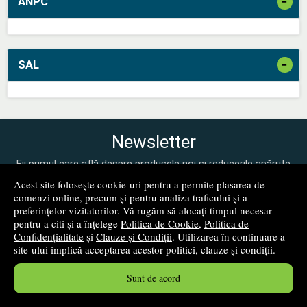
-
ANPC
-
SAL
Newsletter
Fii primul care află despre produsele noi și reducerile apărute
pe site-ul nostru!
Acest site folosește cookie-uri pentru a permite plasarea de
comenzi online, precum și pentru analiza traficului și a
preferințelor vizitatorilor. Vă rugăm să alocați timpul necesar
pentru a citi și a înțelege
Politica de Cookie
,
Politica de
Confidențialitate
și
Clauze și Condiții
. Utilizarea în continuare a
site-ului implică acceptarea acestor politici, clauze și condiții.
Sunt de acord
mă abonez!