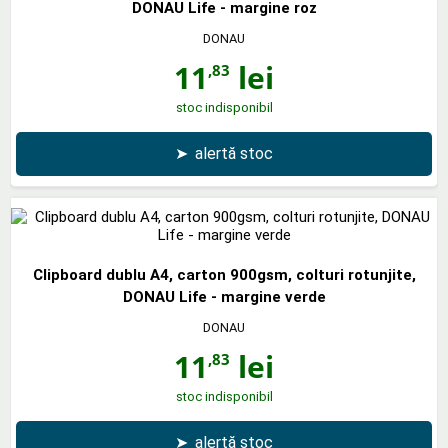
DONAU Life - margine roz
DONAU
11
lei
,83
stoc indisponibil
➤
alertă stoc
Clipboard dublu A4, carton 900gsm, colturi rotunjite,
DONAU Life - margine verde
DONAU
11
lei
,83
stoc indisponibil
➤
alertă stoc