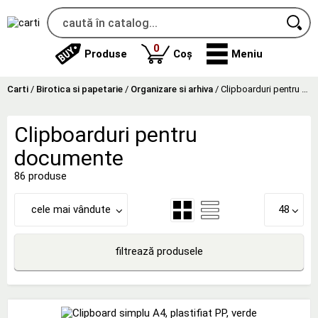
produse
0
Produse
Coș
Meniu
Carti
/
Birotica si papetarie
/
Organizare si arhiva
/
Clipboarduri pentru documente
Clipboarduri pentru
documente
86 produse
cele mai vândute
48
filtrează produsele