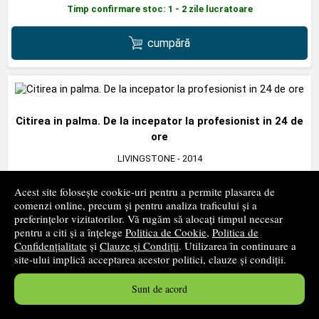
Timp confirmare stoc: 1 - 2 zile lucratoare
cumpără
Citirea in palma. De la incepator la profesionist in 24 de
ore
LIVINGSTONE
- 2014
38
lei
,30
Acest site folosește cookie-uri pentru a permite plasarea de
PRP:
50,40 lei
comenzi online, precum și pentru analiza traficului și a
preferințelor vizitatorilor. Vă rugăm să alocați timpul necesar
In stoc furnizor
pentru a citi și a înțelege
Politica de Cookie
,
Politica de
Timp confirmare stoc: 1 - 2 zile lucratoare
Confidențialitate
și
Clauze și Condiții
. Utilizarea în continuare a
site-ului implică acceptarea acestor politici, clauze și condiții.
cumpără
Sunt de acord