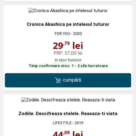
Cronica Akashica pe intelesul tuturor
FOR YOU
- 2020
29
lei
,79
PRP:
37,00 lei
In stoc furnizor
Timp confirmare stoc: 1 - 2 zile lucratoare
cumpără
Zodiile. Descifreaza stelele. Reasaza-ti viata
LIFESTYLE
- 2019
44
lei
,09