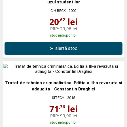
uzul studentilor
C.H.BECK
- 2002
20
lei
,62
PRP:
23,98 lei
stoc indisponibil
➤
alertă stoc
Tratat de tehnica criminalistica. Editia a III-a revazuta si
adaugita - Constantin Draghici
SITECH
- 2018
71
lei
,36
PRP:
93,90 lei
stoc indisponibil