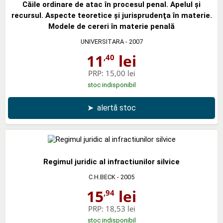
Căile ordinare de atac în procesul penal. Apelul şi
recursul. Aspecte teoretice şi jurisprudenţa în materie.
Modele de cereri în materie penală
UNIVERSITARA
- 2007
11
lei
,40
PRP:
15,00 lei
stoc indisponibil
➤
alertă stoc
Regimul juridic al infractiunilor silvice
C.H.BECK
- 2005
15
lei
,94
PRP:
18,53 lei
stoc indisponibil