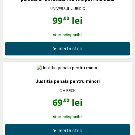
UNIVERSUL JURIDIC
99
lei
,00
stoc indisponibil
➤
alertă stoc
Justitia penala pentru minori
C.H.BECK
69
lei
,00
stoc indisponibil
➤
alertă stoc