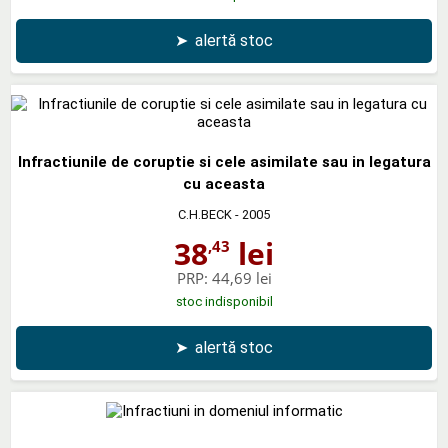
➤
alertă stoc
Infractiunile de coruptie si cele asimilate sau in legatura
cu aceasta
C.H.BECK
- 2005
38
lei
,43
PRP:
44,69 lei
stoc indisponibil
➤
alertă stoc