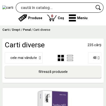
produse
0
Produse
Coș
Meniu
Carti
/
Drept
/
Penal
/
Carti diverse
Carti diverse
235 cărți
cele mai vândute
48
filtrează produsele