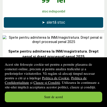
stoc indisponibil
➤
alertă stoc
Spete pentru admiterea la INM/magistratura. Drept
penal si drept procesual penal 2025
Acest site folosește cookie-uri pentru a permite plasarea de
UNIVERSUL JURIDIC
- 2025
comenzi online, precum și pentru analiza traficului și a
199
lei
,00
preferințelor vizitatorilor. Vă rugăm să alocați timpul necesar
pentru a citi și a înțelege
Politica de Cookie
,
Politica de
Confidențialitate
și
Clauze și Condiții
. Utilizarea în continuare a
stoc indisponibil
site-ului implică acceptarea acestor politici, clauze și condiții.
➤
alertă stoc
Sunt de acord