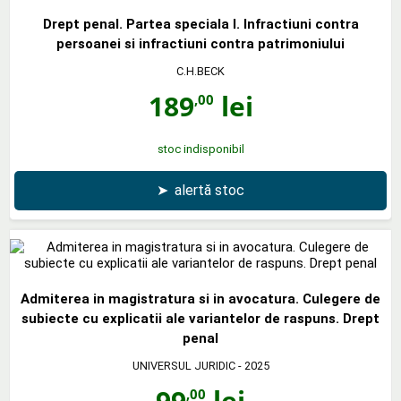
Drept penal. Partea speciala I. Infractiuni contra
persoanei si infractiuni contra patrimoniului
C.H.BECK
189
lei
,00
stoc indisponibil
➤
alertă stoc
Admiterea in magistratura si in avocatura. Culegere de
subiecte cu explicatii ale variantelor de raspuns. Drept
penal
UNIVERSUL JURIDIC
- 2025
99
lei
,00