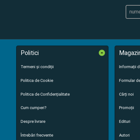
-
Politici
Magazi
Termeni și condiții
Informații 
Politica de Cookie
Formular de
Politica de Confidențialitate
Cărți noi
Cum cumperi?
Promoții
Despre livrare
Edituri
Întrebări frecvente
Autori