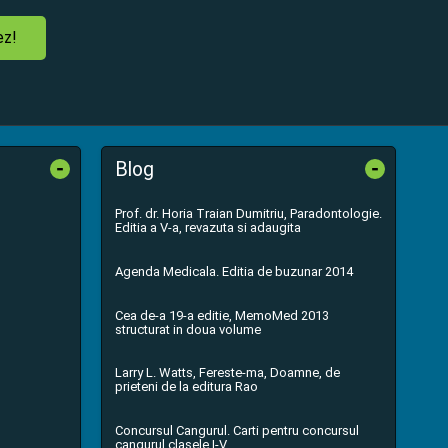
ez!
-
-
Blog
Prof. dr. Horia Traian Dumitriu, Paradontologie.
Editia a V-a, revazuta si adaugita
Agenda Medicala. Editia de buzunar 2014
Cea de-a 19-a editie, MemoMed 2013
structurat in doua volume
Larry L. Watts, Fereste-ma, Doamne, de
prieteni de la editura Rao
Concursul Cangurul. Carti pentru concursul
cangurul clasele I-V