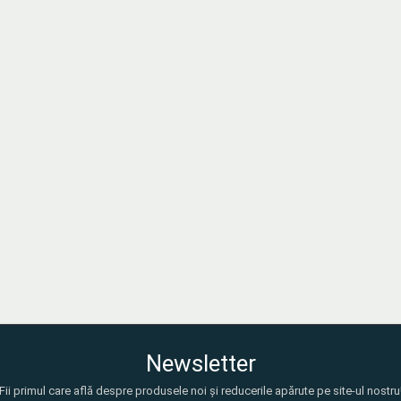
Newsletter
Fii primul care află despre produsele noi și reducerile apărute pe site-ul nostru