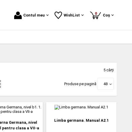
produse
0
Contul meu
WishList
Coș
5 cărți
Produse pe pagină
48
Limba germana. Manual A2.1
rna Germana, nivel
l pentru clasa a VII-a