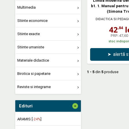
Limba moderna Ger
b1. 1. Manual pentru 
Multimedia
(Simona Tro
DIDACTICA SI PEDAG
Stiinte economice
42
l
,84
Stiinte exacte
PRP:
47,60 
stoc indispon
Stiinte umaniste
➤
alertă 
Materiale didactice
1 - 5
din
5
produse
Birotica si papetarie
Reviste si integrame
-
Edituri
ARAMIS [
-24%
]