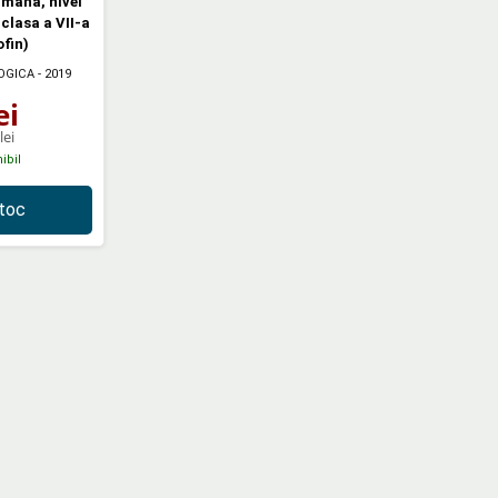
mana, nivel
clasa a VII-a
fin)
OGICA
- 2019
ei
lei
ibil
stoc