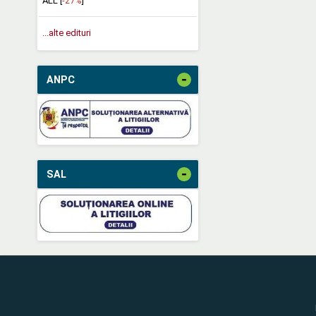
ALL [
-27%
]
...alte edituri
-
ANPC
-
SAL