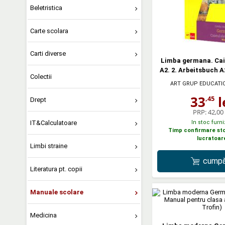
Beletristica
Carte scolara
Carti diverse
Limba germana. Caie
A2. 2. Arbeitsbuch A
Colectii
ART GRUP EDUCATI
33
l
,45
Drept
PRP:
42,00 
IT&Calculatoare
In stoc furni
Timp confirmare stoc
lucratoar
Limbi straine
cumpă
Literatura pt. copii
Manuale scolare
Medicina