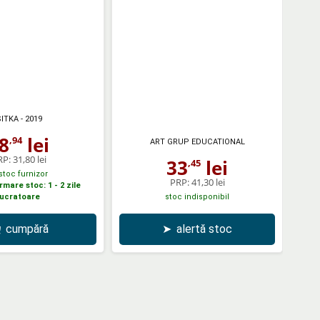
ITKA
- 2019
8
lei
,94
ART GRUP EDUCATIONAL
RP:
31,80 lei
33
lei
,45
 stoc furnizor
PRP:
41,30 lei
mare stoc: 1 - 2 zile
lucratoare
stoc indisponibil
cumpără
➤
alertă stoc