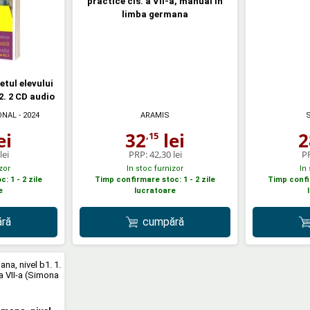
practice cls. a VII-a, manual in
limba germana
tul elevului
2. 2 CD audio
ONAL
- 2024
ARAMIS
S
ei
32
lei
2
,15
lei
PRP:
42,30 lei
P
zor
In stoc furnizor
In
: 1 - 2 zile
Timp confirmare stoc: 1 - 2 zile
Timp confir
e
lucratoare
ră
cumpără