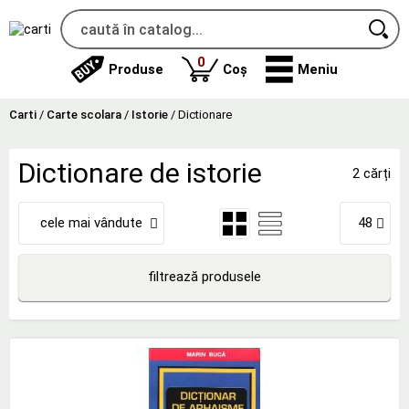
produse
0
Produse
Coș
Meniu
Carti
/
Carte scolara
/
Istorie
/
Dictionare
Dictionare de istorie
2 cărți
cele mai vândute
48
filtrează produsele