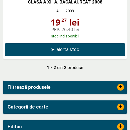
CLASA A XII-A. BACALAUREAT 2008
ALL
- 2008
19
lei
,27
PRP:
26,40 lei
stoc indisponibil
➤
alertă stoc
1 - 2
din
2
produse
+
Filtrează produsele
+
Categorii de carte
+
Edituri