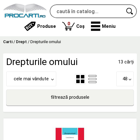
produse
0
Produse
Coș
Meniu
Carti
/
Drept
/
Drepturile omului
Drepturile omului
13 cărți
cele mai vândute
48
filtrează produsele