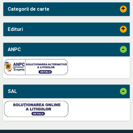
+
Categorii de carte
+
Edituri
-
ANPC
-
SAL