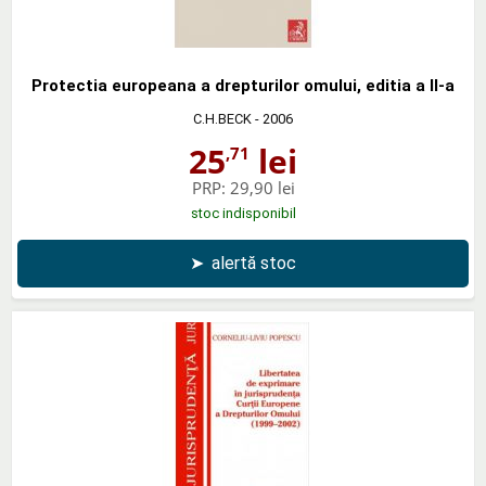
Protectia europeana a drepturilor omului, editia a II-a
C.H.BECK
- 2006
25
lei
,71
PRP:
29,90 lei
stoc indisponibil
➤
alertă stoc