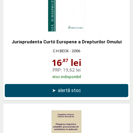
Jurisprudenta Curtii Europene a Drepturilor Omului
C.H.BECK
- 2006
16
lei
,87
PRP:
19,62 lei
stoc indisponibil
➤
alertă stoc