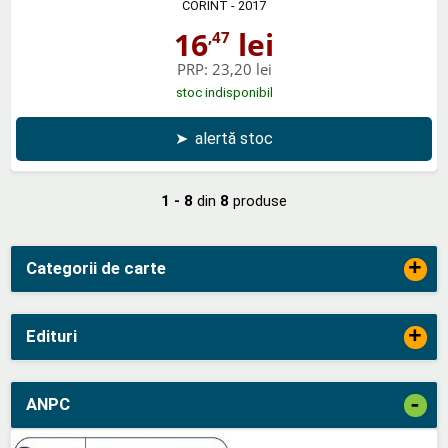
CORINT
- 2017
16
lei
,47
PRP:
23,20 lei
stoc indisponibil
➤
alertă stoc
1 - 8
din
8
produse
+
Categorii de carte
+
Edituri
-
ANPC