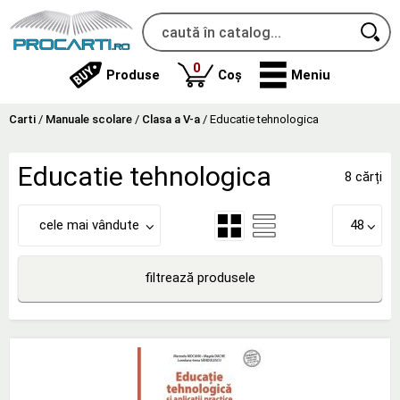
produse
0
Produse
Coș
Meniu
Carti
/
Manuale scolare
/
Clasa a V-a
/
Educatie tehnologica
Educatie tehnologica
8 cărți
cele mai vândute
48
filtrează produsele