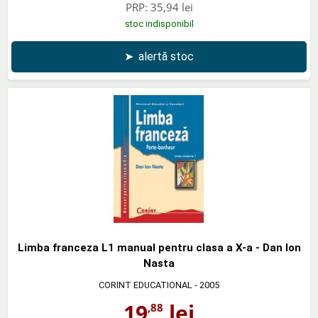
PRP:
35,94 lei
stoc indisponibil
➤
alertă stoc
Limba franceza L1 manual pentru clasa a X-a - Dan Ion
Nasta
CORINT EDUCATIONAL
- 2005
19
lei
,88