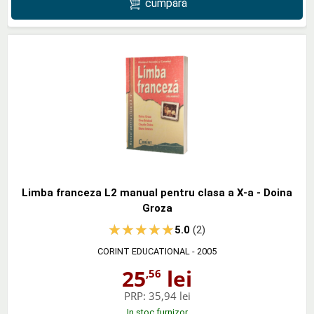
cumpără
Limba franceza L2 manual pentru clasa a X-a - Doina
Groza
5.0
(2)
CORINT EDUCATIONAL
- 2005
25
lei
,56
PRP:
35,94 lei
In stoc furnizor