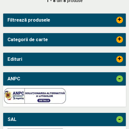
1 - 8
din
8
produse
+
Filtrează produsele
+
Categorii de carte
+
Edituri
-
ANPC
-
SAL