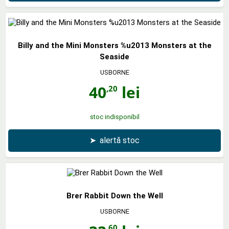
Billy and the Mini Monsters %u2013 Monsters at the
Seaside
USBORNE
40
lei
,20
stoc indisponibil
➤
alertă stoc
Brer Rabbit Down the Well
USBORNE
,60