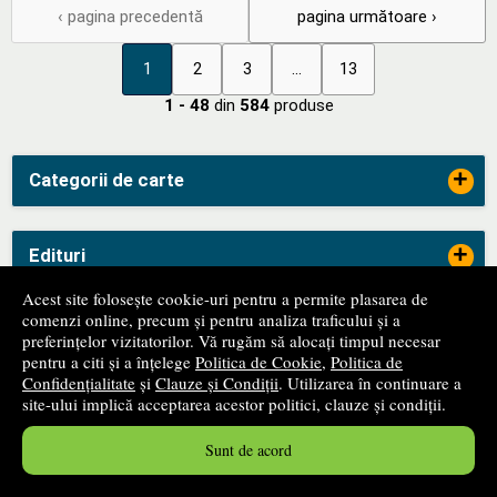
‹ pagina precedentă
pagina următoare ›
1
2
3
...
13
1 - 48
din
584
produse
+
Categorii de carte
+
Edituri
Acest site folosește cookie-uri pentru a permite plasarea de
comenzi online, precum și pentru analiza traficului și a
-
ANPC
preferințelor vizitatorilor. Vă rugăm să alocați timpul necesar
pentru a citi și a înțelege
Politica de Cookie
,
Politica de
Confidențialitate
și
Clauze și Condiții
. Utilizarea în continuare a
site-ului implică acceptarea acestor politici, clauze și condiții.
Sunt de acord
-
SAL