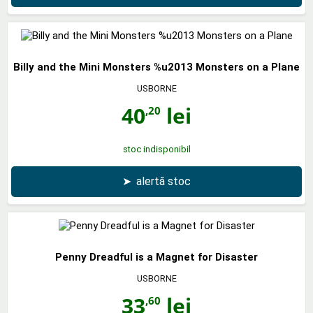
Billy and the Mini Monsters %u2013 Monsters on a Plane
USBORNE
40
lei
,20
stoc indisponibil
➤
alertă stoc
Penny Dreadful is a Magnet for Disaster
USBORNE
33
lei
,60