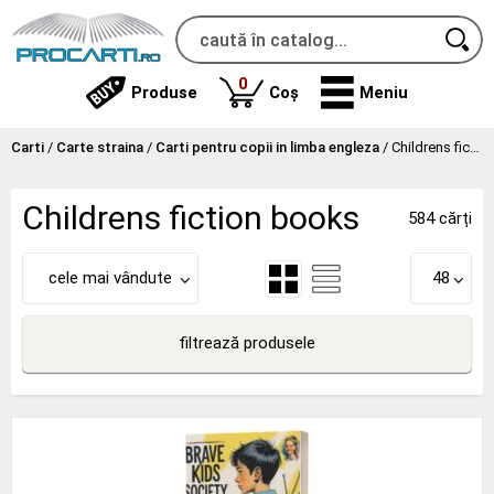
produse
0
Produse
Coș
Meniu
Carti
/
Carte straina
/
Carti pentru copii in limba engleza
/
Childrens fiction books
Childrens fiction books
584 cărți
cele mai vândute
48
filtrează produsele