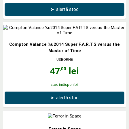
➤
alertă stoc
Compton Valance %u2014 Super F.A.R.T.S versus the
Master of Time
USBORNE
47
lei
,00
stoc indisponibil
➤
alertă stoc