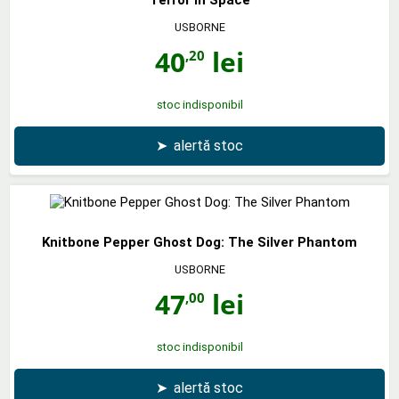
Terror in Space
USBORNE
40
lei
,20
stoc indisponibil
➤
alertă stoc
Knitbone Pepper Ghost Dog: The Silver Phantom
USBORNE
47
lei
,00
stoc indisponibil
➤
alertă stoc