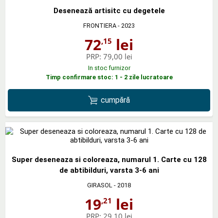
Desenează artisitc cu degetele
FRONTIERA
- 2023
72
lei
,15
PRP:
79,00 lei
In stoc furnizor
Timp confirmare stoc: 1 - 2 zile lucratoare
cumpără
Super deseneaza si coloreaza, numarul 1. Carte cu 128
de abtibilduri, varsta 3-6 ani
GIRASOL
- 2018
19
lei
,21
PRP:
29,10 lei