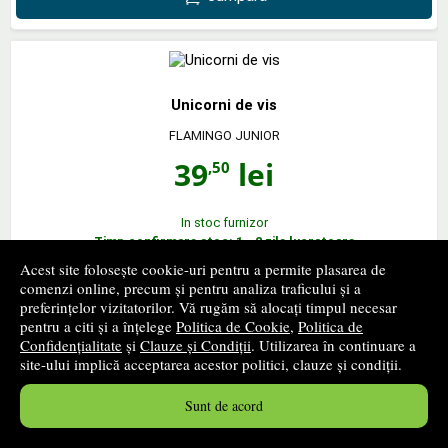
Unicorni de vis
FLAMINGO JUNIOR
39
lei
,50
In stoc furnizor
Timp confirmare stoc: 1 - 2 zile lucratoare
Acest site folosește cookie-uri pentru a permite plasarea de
comenzi online, precum și pentru analiza traficului și a
cumpără
preferințelor vizitatorilor. Vă rugăm să alocați timpul necesar
pentru a citi și a înțelege
Politica de Cookie
,
Politica de
Confidențialitate
și
Clauze și Condiții
. Utilizarea în continuare a
site-ului implică acceptarea acestor politici, clauze și condiții.
Dulciuri si pufosenii
Sunt de acord
FLAMINGO GD