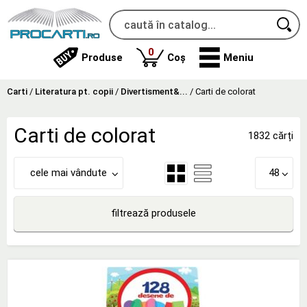
produse
0
Produse
Coș
Meniu
Carti
/
Literatura pt. copii
/
Divertisment&...
/
Carti de colorat
Carti de colorat
1832 cărți
cele mai vândute
48
filtrează produsele