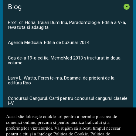
Blog
-
Prof. dr. Horia Traian Dumitriu, Paradontologie. Editia a V-a,
revazuta si adaugita
Agenda Medicala. Editia de buzunar 2014
Cea de-a 19-a editie, MemoMed 2013 structurat in doua
volume
Larry L. Watts, Fereste-ma, Doamne, de prieteni de la
editura Rao
Concursul Cangurul. Carti pentru concursul cangurul clasele
I-V
Acest site folosește cookie-uri pentru a permite plasarea de
...toate știrile
comenzi online, precum și pentru analiza traficului și a
preferințelor vizitatorilor. Vă rugăm să alocați timpul necesar
pentru a citi și a înțelege
Politica de Cookie
,
Politica de
© 2008 - 2026
S.C. M.G. Net Distribution S.R.L.