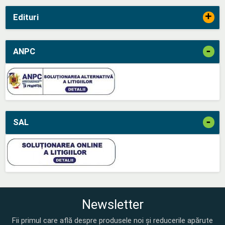
+
Edituri
-
ANPC
-
SAL
Newsletter
Fii primul care află despre produsele noi și reducerile apărute