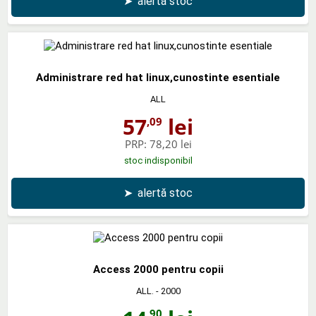
➤
alertă stoc
Administrare red hat linux,cunostinte esentiale
ALL
57
lei
,09
PRP:
78,20 lei
stoc indisponibil
➤
alertă stoc
Access 2000 pentru copii
ALL.
- 2000
,90