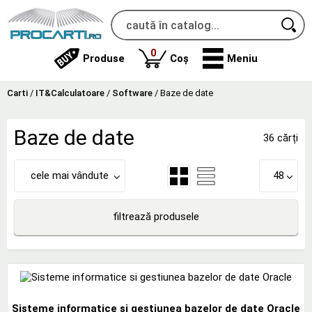
produse
0
Produse
Coș
Meniu
Carti
/
IT&Calculatoare
/
Software
/
Baze de date
Baze de date
36 cărți
cele mai vândute
48
filtrează produsele
Sisteme informatice si gestiunea bazelor de date Oracle