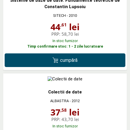
Sisteme de baze de date. Fundamente teoretice de
Constantin Lupsoiu
SITECH
- 2010
44
lei
,61
PRP:
58,70 lei
In stoc furnizor
Timp confirmare stoc: 1 - 2 zile lucratoare
cumpără
Colectii de date
ALBASTRA
- 2012
37
lei
,58
PRP:
43,70 lei
In stoc furnizor