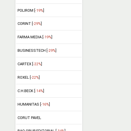
POLIROM [
-19%
]
CORINT [
-29%
]
FARMA MEDIA [
-19%
]
BUSINESSTECH [
-29%
]
CARTEX [
-22%
]
ROXEL [
-22%
]
C.H.BECK [
-14%
]
HUMANITAS [
-16%
]
CORUT PAVEL
RAO GRUP EDITORIAL [
-34%
]