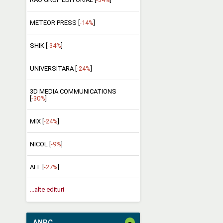
METEOR PRESS [
-14%
]
SHIK [
-34%
]
UNIVERSITARA [
-24%
]
3D MEDIA COMMUNICATIONS
[
-30%
]
MIX [
-24%
]
NICOL [
-9%
]
ALL [
-27%
]
...alte edituri
-
ANPC