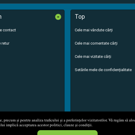
-
n
Top
de contact
Cele mai vândute cărți
 retur
Cele mai comentate cărți
Cele mai vizitate cărți
Setările mele de confidențialitate
 precum și pentru analiza traficului și a preferințelor vizitatorilor. Vă rugăm să aloc
ului implică acceptarea acestor politici, clauze și condiții.
8 - 2026
S.C. M.G. Net Distribution S.R.L.
Magazin online
creat de
Vita