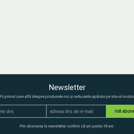
Newsletter
Fii primul care află despre produsele noi și reducerile apărute pe site-ul nostru
mă abon
Prin abonarea la newsletter confirm că am peste 18 ani.