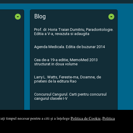
-
-
Blog
Prof. dr. Horia Traian Dumitriu, Paradontologie.
Editia a V-a, revazuta si adaugita
Agenda Medicala. Editia de buzunar 2014
Cea de-a 19-a editie, MemoMed 2013
structurat in doua volume
Larry L. Watts, Fereste-ma, Doamne, de
prieteni de la editura Rao
Concursul Cangurul. Carti pentru concursul
cangurul clasele I-V
...toate știrile
ați timpul necesar pentru a citi și a înțelege
Politica de Cookie
,
Politica
l Soft