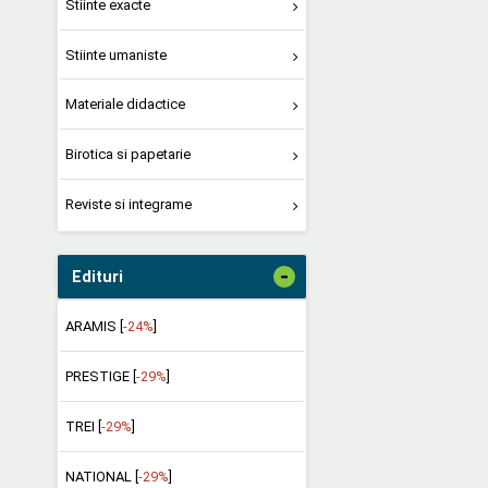
Stiinte exacte
Stiinte umaniste
Materiale didactice
Birotica si papetarie
Reviste si integrame
-
Edituri
ARAMIS [
-24%
]
PRESTIGE [
-29%
]
TREI [
-29%
]
NATIONAL [
-29%
]