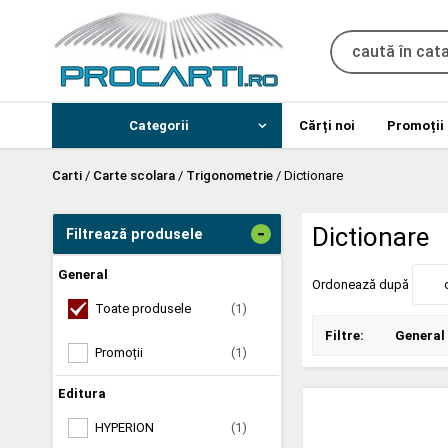
Categorii
Cărți noi
Promoții
Carti
/
Carte scolara
/
Trigonometrie
/
Dictionare
-
Dictionare
Filtrează produsele
General
Ordonează după
Toate produsele
(1)
Filtre:
General
Promoții
(1)
Editura
HYPERION
(1)