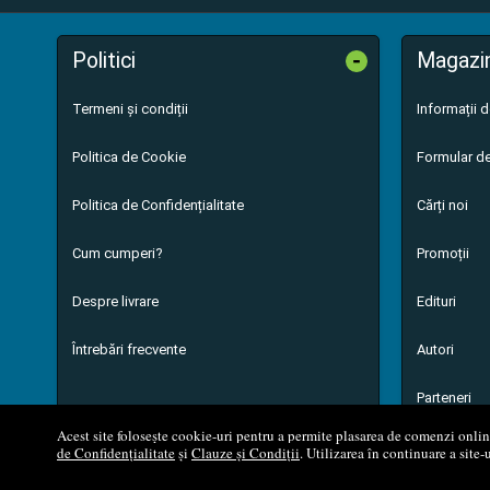
-
Politici
Magazi
Termeni și condiții
Informații 
Politica de Cookie
Formular de
Politica de Confidențialitate
Cărți noi
Cum cumperi?
Promoții
Despre livrare
Edituri
Întrebări frecvente
Autori
Parteneri
Acest site folosește cookie-uri pentru a permite plasarea de comenzi online,
de Confidențialitate
și
Clauze și Condiții
. Utilizarea în continuare a site-
© 200