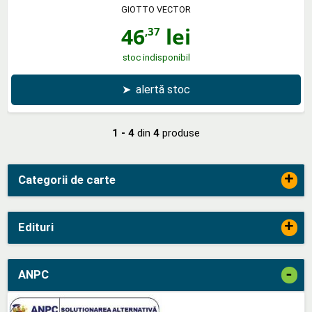
GIOTTO VECTOR
46
lei
,37
stoc indisponibil
➤
alertă stoc
1 - 4
din
4
produse
+
Categorii de carte
+
Edituri
-
ANPC