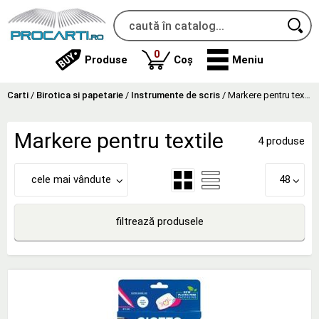
produse
0
Produse
Coș
Meniu
Carti
/
Birotica si papetarie
/
Instrumente de scris
/
Markere pentru textile
Markere pentru textile
4 produse
cele mai vândute
48
filtrează produsele