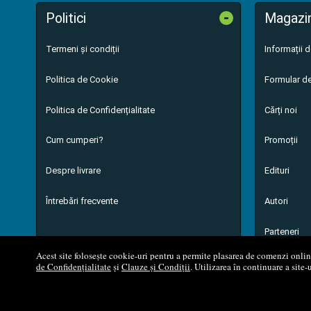
-
Politici
Magazi
Termeni și condiții
Informații 
Politica de Cookie
Formular de
Politica de Confidențialitate
Cărți noi
Cum cumperi?
Promoții
Despre livrare
Edituri
Întrebări frecvente
Autori
Parteneri
Acest site folosește cookie-uri pentru a permite plasarea de comenzi online,
de Confidențialitate
și
Clauze și Condiții
. Utilizarea în continuare a site-
© 200