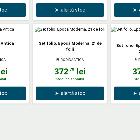
stoc
➤
alertă stoc
➤
 Antica
Set folio. Epoca Moderna, 21 de
Set folio. 
folii
ICA
EURODIDACTICA
EU
ei
372
lei
3
,70
ibil
stoc indisponibil
sto
stoc
➤
alertă stoc
➤