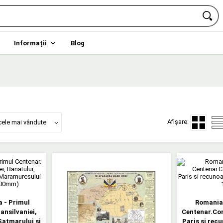
Informații
Blog
Afișare:
cele mai vândute
a - Primul
Romania 
ansilvaniei,
Centenar.Con
Satmarului si
Paris si rec