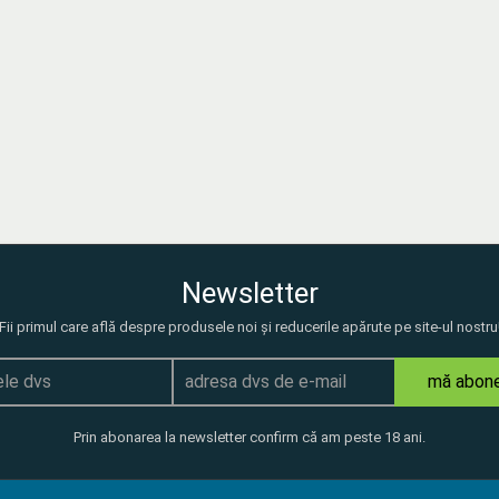
Newsletter
Fii primul care află despre produsele noi și reducerile apărute pe site-ul nostru
mă abon
Prin abonarea la newsletter confirm că am peste 18 ani.