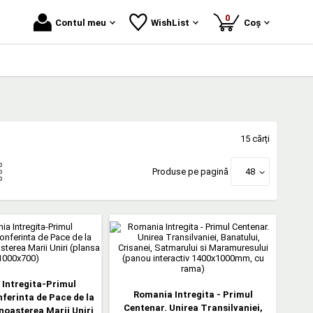
produse
0
Contul meu
WishList
Coș
15 cărți
Produse pe pagină
48
Intregita-Primul
Romania Intregita - Primul
ferinta de Pace de la
Centenar. Unirea Transilvaniei,
unoasterea Marii Uniri