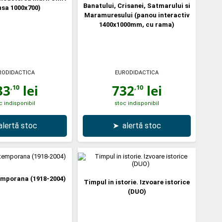
Banatului, Crisanei, Satmarului si
nsa 1000x700)
Maramuresului (panou interactiv
1400x1000mm, cu rama)
RODIDACTICA
EURODIDACTICA
33
lei
732
lei
,10
,10
c indisponibil
stoc indisponibil
alertă stoc
➤
alertă stoc
mporana (1918-2004)
Timpul in istorie. Izvoare istorice
(DUO)