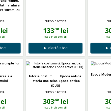
ansilvaniei,
Satmarului si
0x1000mm, cu
ICA
EURODIDACTICA
EU
lei
133
lei
3
,10
ibil
stoc indisponibil
sto
stoc
➤
alertă stoc
➤
Epoca Modern
ersala a
Istoria costumului. Epoca antica.
omului
Istoria uneltelor. Epoca antica
(DUO)
ICA
EURODIDACTICA
EU
ei
303
lei
3
,00
ibil
stoc indisponibil
sto