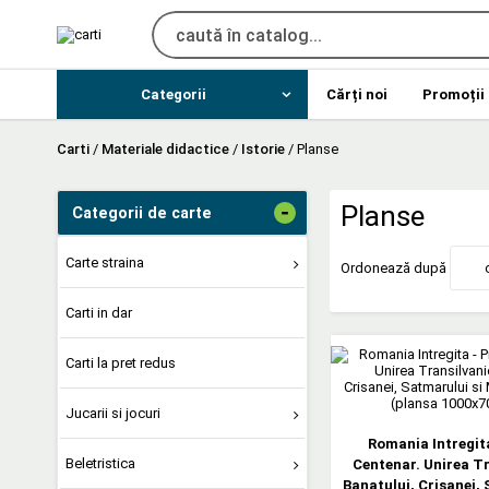
Categorii
Cărți noi
Promoții
Carti
/
Materiale didactice
/
Istorie
/
Planse
-
Planse
Categorii de carte
Carte straina
Ordonează după
Carti in dar
Carti la pret redus
Jucarii si jocuri
Romania Intregit
Beletristica
Centenar. Unirea Tr
Banatului, Crisanei, 