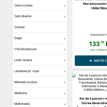
Maramuresului 
Carte scolara
1000x700
Carti diverse
Colectii
EURODIDACT
Drept
133
l
,10
IT&Calculatoare
stoc indispon
Limbi straine
➤
alertă 
Literatura pt. copii
Manuale scolare
Medicina
Set de 3 panouri i
Unirea Basarabie
Multimedia