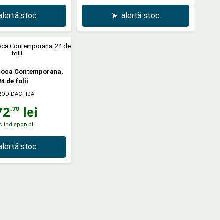
alertă stoc
➤
alertă stoc
Epoca Contemporana,
24 de folii
RODIDACTICA
72
lei
,70
c indisponibil
alertă stoc