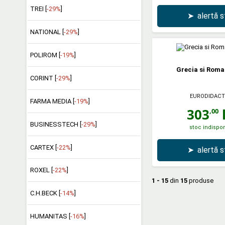
TREI [
-29%
]
➤
alertă 
NATIONAL [
-29%
]
POLIROM [
-19%
]
Grecia si Roma
CORINT [
-29%
]
EURODIDACT
FARMA MEDIA [
-19%
]
303
l
,00
BUSINESSTECH [
-29%
]
stoc indispon
CARTEX [
-22%
]
➤
alertă 
ROXEL [
-22%
]
1 - 15
din
15
produse
C.H.BECK [
-14%
]
HUMANITAS [
-16%
]