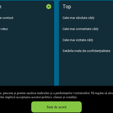
-
n
Top
de contact
Cele mai vândute cărți
 retur
Cele mai comentate cărți
Cele mai vizitate cărți
Setările mele de confidențialitate
 precum și pentru analiza traficului și a preferințelor vizitatorilor. Vă rugăm să aloc
ului implică acceptarea acestor politici, clauze și condiții.
8 - 2026
S.C. M.G. Net Distribution S.R.L.
Magazin online
creat de
Vita
Sunt de acord
Created in 0.0580 sec