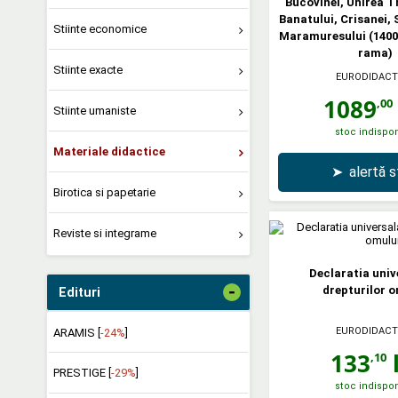
Bucovinei, Unirea Tr
Banatului, Crisanei, 
Stiinte economice
Maramuresului (140
rama)
Stiinte exacte
EURODIDACT
1089
,00
Stiinte umaniste
stoc indispon
Materiale didactice
➤
alertă 
Birotica si papetarie
Reviste si integrame
Declaratia univ
-
drepturilor 
Edituri
EURODIDACT
ARAMIS [
-24%
]
133
l
,10
PRESTIGE [
-29%
]
stoc indispon