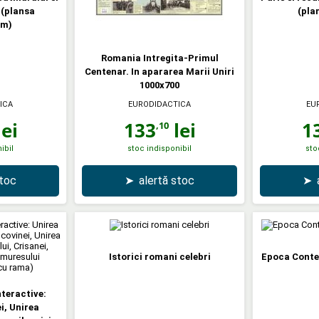
(plansa
(pla
mm)
Romania Intregita-Primul
Centenar. In apararea Marii Uniri
1000x700
ICA
EURODIDACTICA
EU
ei
133
lei
1
,10
ibil
stoc indisponibil
sto
stoc
➤
alertă stoc
➤
Istorici romani celebri
Epoca Conte
nteractive:
i, Unirea