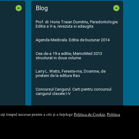
-
-
Blog
Prof. dr. Horia Traian Dumitriu, Paradontologie.
Editia a V-a, revazuta si adaugita
Agenda Medicala. Editia de buzunar 2014
Cea de-a 19-a editie, MemoMed 2013
structurat in doua volume
Larry L. Watts, Fereste-ma, Doamne, de
prieteni de la editura Rao
Concursul Cangurul. Carti pentru concursul
cangurul clasele I-V
...toate știrile
ați timpul necesar pentru a citi și a înțelege
Politica de Cookie
,
Politica
l Soft