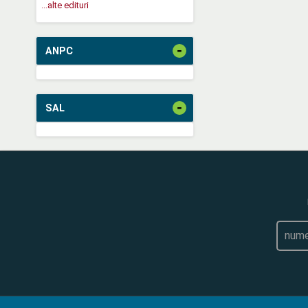
...alte edituri
-
ANPC
-
SAL