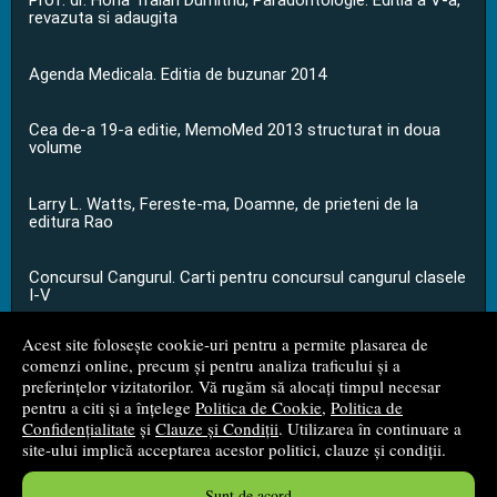
Prof. dr. Horia Traian Dumitriu, Paradontologie. Editia a V-a,
revazuta si adaugita
Agenda Medicala. Editia de buzunar 2014
Cea de-a 19-a editie, MemoMed 2013 structurat in doua
volume
Larry L. Watts, Fereste-ma, Doamne, de prieteni de la
editura Rao
Concursul Cangurul. Carti pentru concursul cangurul clasele
I-V
Acest site folosește cookie-uri pentru a permite plasarea de
...toate știrile
comenzi online, precum și pentru analiza traficului și a
preferințelor vizitatorilor. Vă rugăm să alocați timpul necesar
pentru a citi și a înțelege
Politica de Cookie
,
Politica de
© 2008 - 2026
S.C. M.G. Net Distribution S.R.L.
Confidențialitate
și
Clauze și Condiții
. Utilizarea în continuare a
site-ului implică acceptarea acestor politici, clauze și condiții.
Magazin online
creat de
Vital Soft
Sunt de acord