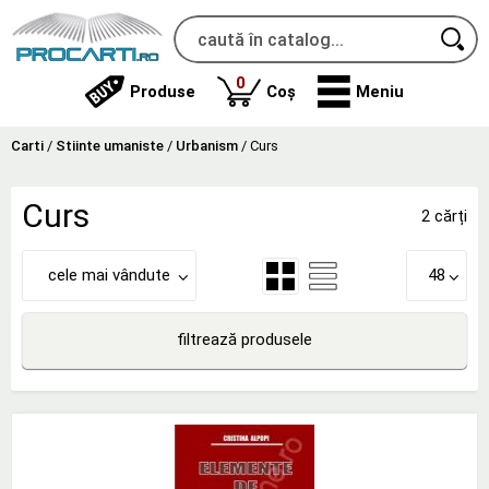
produse
0
Produse
Coș
Meniu
Carti
/
Stiinte umaniste
/
Urbanism
/
Curs
Curs
2 cărți
cele mai vândute
48
filtrează produsele