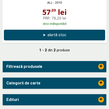
ALL
- 2010
57
lei
,09
PRP:
78,20 lei
stoc indisponibil
➤
alertă stoc
1 - 2
din
2
produse
+
Filtrează produsele
+
Categorii de carte
+
Edituri