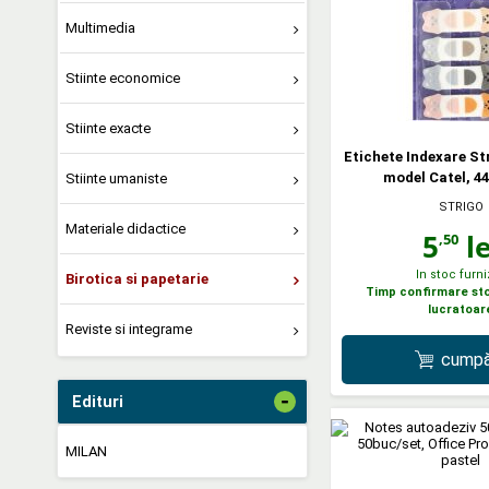
Multimedia
Stiinte economice
Stiinte exacte
Etichete Indexare Str
model Catel, 
Stiinte umaniste
STRIGO
Materiale didactice
5
le
,50
In stoc furni
Birotica si papetarie
Timp confirmare stoc
lucratoar
Reviste si integrame
cumpă
-
Edituri
MILAN