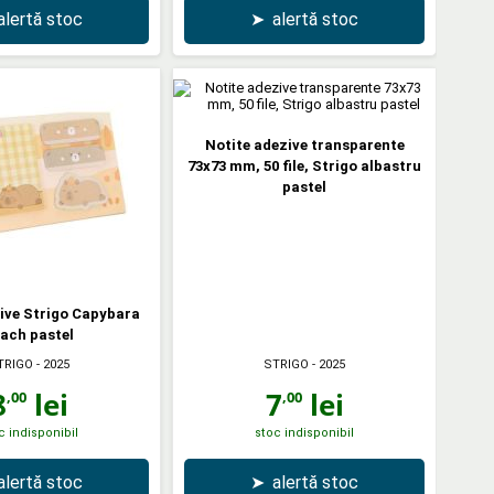
alertă stoc
➤
alertă stoc
Notite adezive transparente
73x73 mm, 50 file, Strigo albastru
pastel
ive Strigo Capybara
ach pastel
TRIGO
- 2025
STRIGO
- 2025
8
lei
7
lei
,00
,00
c indisponibil
stoc indisponibil
alertă stoc
➤
alertă stoc