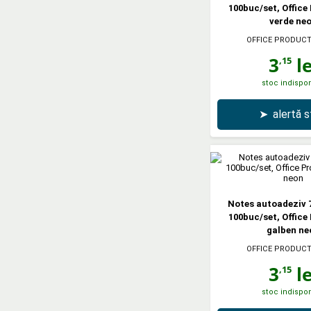
100buc/set, Office
verde ne
OFFICE PRODUC
3
le
,15
stoc indispon
➤
alertă 
Notes autoadeziv 
100buc/set, Office
galben ne
OFFICE PRODUC
3
le
,15
stoc indispon