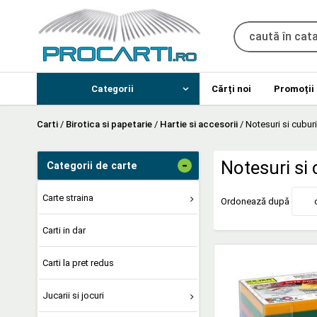
Categorii
Cărți noi
Promoții
Carti
/
Birotica si papetarie
/
Hartie si accesorii
/
Notesuri si cubur
-
Notesuri si
Categorii de carte
Carte straina
Ordonează după
Carti in dar
Carti la pret redus
Jucarii si jocuri