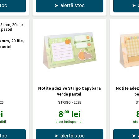
stoc
➤
alertă stoc
➤
 mm, 20 file,
pastel
Notite adezive Strigo Capybara
Notite adez
verde pastel
pe
25
STRIGO
- 2025
S
i
8
lei
,00
ibil
stoc indisponibil
sto
stoc
➤
alertă stoc
➤