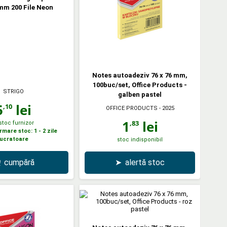
mm 200 File Neon
Notes autoadeziv 76 x 76 mm,
100buc/set, Office Products -
STRIGO
galben pastel
5
lei
,10
OFFICE PRODUCTS
- 2025
1
lei
,83
 stoc furnizor
mare stoc: 1 - 2 zile
lucratoare
stoc indisponibil
cumpără
➤
alertă stoc