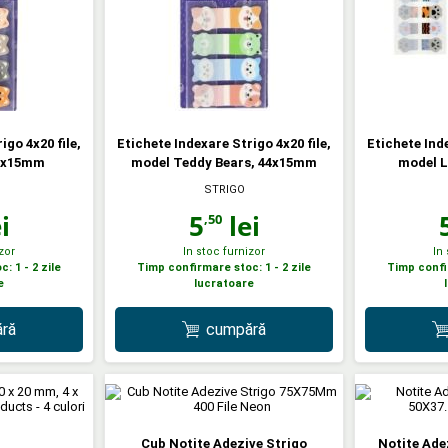
igo 4x20 file,
Etichete Indexare Strigo 4x20 file,
Etichete Inde
44x15mm
model Teddy Bears, 44x15mm
model 
STRIGO
i
5
lei
,50
zor
In stoc furnizor
In
: 1 - 2 zile
Timp confirmare stoc: 1 - 2 zile
Timp confir
e
lucratoare
ră
cumpără
Cub Notite Adezive Strigo
Notite Ade