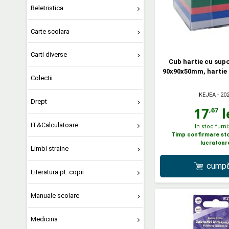
Beletristica
Carte scolara
Carti diverse
Cub hartie cu supo
90x90x50mm, hartie 
Colectii
KEJEA
- 20
Drept
17
l
,67
IT&Calculatoare
In stoc furni
Timp confirmare stoc
lucratoar
Limbi straine
cumpă
Literatura pt. copii
Manuale scolare
Medicina