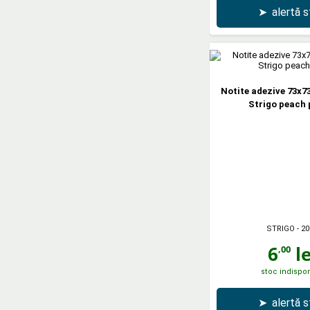
➤
alertă 
Notite adezive 73x73
Strigo peach 
STRIGO
- 20
6
le
,00
stoc indispon
➤
alertă 