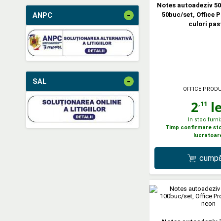
Notes autoadeziv 50 
-
50buc/set, Office P
ANPC
culori pas
-
SAL
OFFICE PROD
2
le
,11
In stoc furni
Timp confirmare stoc
lucratoar
cumpă