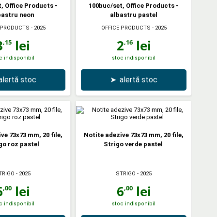
, Office Products -
100buc/set, Office Products -
bastru neon
albastru pastel
 PRODUCTS
- 2025
OFFICE PRODUCTS
- 2025
3
lei
2
lei
,15
,16
c indisponibil
stoc indisponibil
alertă stoc
➤
alertă stoc
ve 73x73 mm, 20 file,
Notite adezive 73x73 mm, 20 file,
go roz pastel
Strigo verde pastel
TRIGO
- 2025
STRIGO
- 2025
6
lei
6
lei
,00
,00
c indisponibil
stoc indisponibil