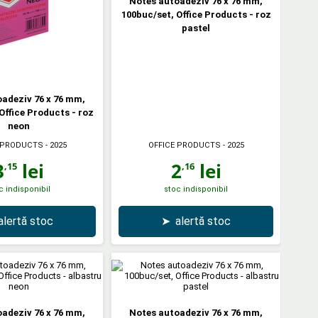
Notes autoadeziv 76 x 76 mm,
100buc/set, Office Products - roz
pastel
adeziv 76 x 76 mm,
Office Products - roz
neon
 PRODUCTS
- 2025
OFFICE PRODUCTS
- 2025
3
lei
2
lei
,15
,16
c indisponibil
stoc indisponibil
alertă stoc
➤
alertă stoc
adeziv 76 x 76 mm,
Notes autoadeziv 76 x 76 mm,