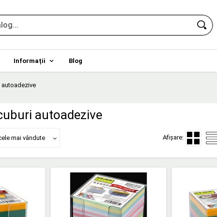
Informații
Blog
i autoadezive
 cuburi autoadezive
Afișare:
cele mai vândute