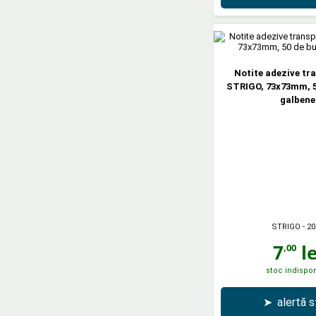
Notite adezive tr
STRIGO, 73x73mm, 5
galbene
STRIGO
- 20
7
le
,00
stoc indispon
➤
alertă 