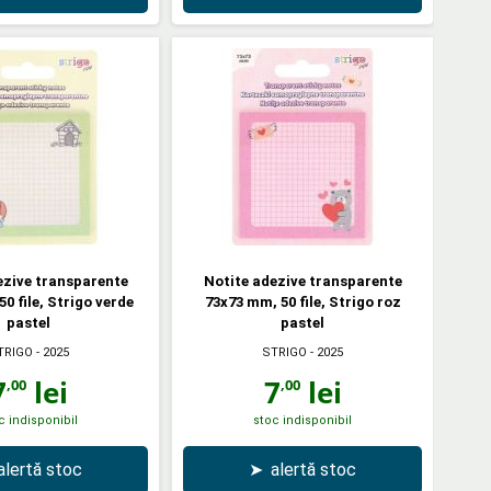
ezive transparente
Notite adezive transparente
0 file, Strigo verde
73x73 mm, 50 file, Strigo roz
pastel
pastel
TRIGO
- 2025
STRIGO
- 2025
7
lei
7
lei
,00
,00
c indisponibil
stoc indisponibil
alertă stoc
➤
alertă stoc