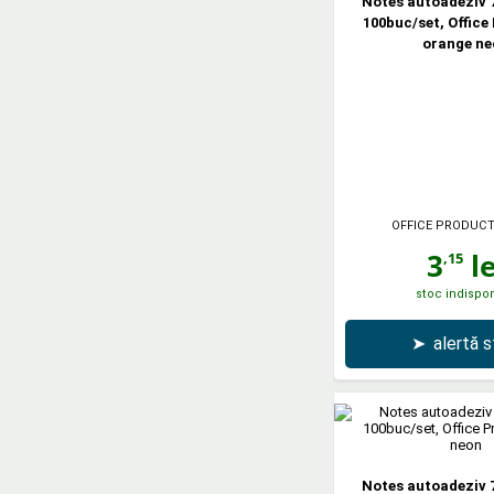
Notes autoadeziv 
100buc/set, Office
orange ne
OFFICE PRODUC
3
le
,15
stoc indispon
➤
alertă 
Notes autoadeziv 