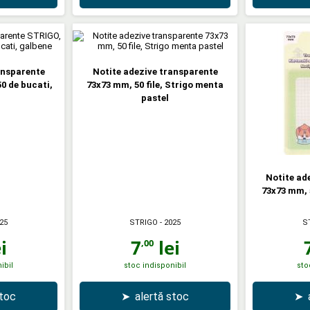
ansparente
Notite adezive transparente
0 de bucati,
73x73 mm, 50 file, Strigo menta
pastel
Notite ad
73x73 mm, 5
25
STRIGO
- 2025
S
i
7
lei
,00
ibil
stoc indisponibil
sto
stoc
➤
alertă stoc
➤