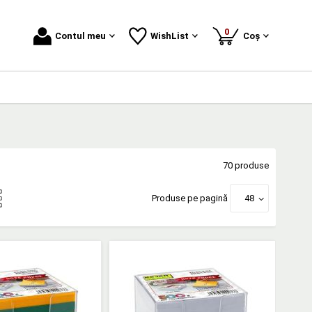
produse
0
Contul meu
WishList
Coș
70 produse
Produse pe pagină
48