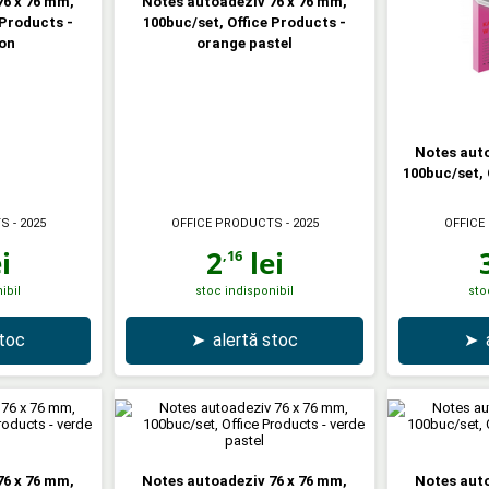
76 x 76 mm,
Notes autoadeziv 76 x 76 mm,
 Products -
100buc/set, Office Products -
on
orange pastel
Notes auto
100buc/set, 
TS
- 2025
OFFICE PRODUCTS
- 2025
OFFICE
i
2
lei
,16
ibil
stoc indisponibil
sto
stoc
➤
alertă stoc
➤
76 x 76 mm,
Notes autoadeziv 76 x 76 mm,
Notes auto