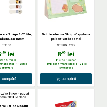
xare Strigo 4x20 file,
Notite adezive Strigo Capybara
Labute, 44x15mm
galben-verde pastel
STRIGO
STRIGO
- 2025
5
lei
8
lei
,50
,00
 stoc furnizor
In stoc furnizor
mare stoc: 1 - 2 zile
Timp confirmare stoc: 1 - 2 zile
lucratoare
lucratoare
cumpără
cumpără
zive Strigo 4 paduri