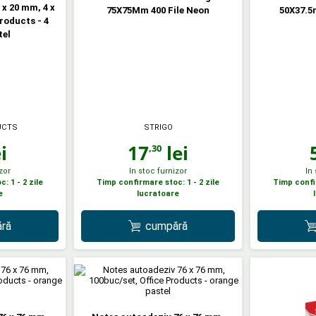
x 20 mm, 4 x
75X75Mm 400 File Neon
50X37.5
roducts - 4
tel
UCTS
STRIGO
i
17
lei
,30
zor
In stoc furnizor
In
: 1 - 2 zile
Timp confirmare stoc: 1 - 2 zile
Timp confir
e
lucratoare
ră
cumpără