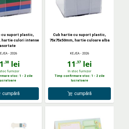
 cu suport plastic,
Cub hartie cu suport plastic,
hartie culori intense
75x75x50mm, hartie culoare alba
asortate
EJEA
- 2026
KEJEA
- 2026
1
lei
11
lei
,38
,37
 stoc furnizor
In stoc furnizor
mare stoc: 1 - 2 zile
Timp confirmare stoc: 1 - 2 zile
lucratoare
lucratoare
cumpără
cumpără