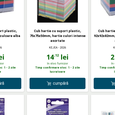
rt plastic,
Cub hartie cu suport plastic,
Cub hartie
culoare alba
75x75x50mm, hartie culori intense
92x92x82mm, 
asortate
26
KEJEA
- 2026
K
ei
14
lei
2
,12
zor
In stoc furnizor
In
: 1 - 2 zile
Timp confirmare stoc: 1 - 2 zile
Timp confir
e
lucratoare
ră
cumpără