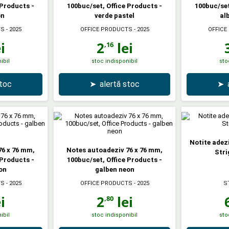
 Products -
100buc/set, Office Products -
100buc/set
on
verde pastel
al
TS
- 2025
OFFICE PRODUCTS
- 2025
OFFICE
i
2
lei
,16
ibil
stoc indisponibil
sto
stoc
➤
alertă stoc
➤
Notite adezi
76 x 76 mm,
Notes autoadeziv 76 x 76 mm,
Stri
 Products -
100buc/set, Office Products -
on
galben neon
TS
- 2025
OFFICE PRODUCTS
- 2025
S
i
2
lei
,80
ibil
stoc indisponibil
sto