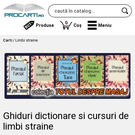
produse
0
Produse
Coș
Meniu
Carti
/
Limbi straine
Ghiduri dictionare si cursuri de
limbi straine