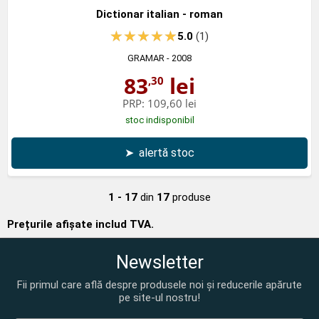
Dictionar italian - roman
5.0
(1)
GRAMAR
- 2008
83
lei
,30
PRP:
109,60 lei
stoc indisponibil
➤
alertă stoc
1 - 17
din
17
produse
Prețurile afișate includ TVA.
Newsletter
Fii primul care află despre produsele noi și reducerile apărute
pe site-ul nostru!