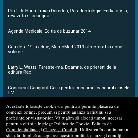
Prof. dr. Horia Traian Dumitriu, Paradontologie. Editia a V-a,
revazuta si adaugita
Agenda Medicala. Editia de buzunar 2014
Cea de-a 19-a editie, MemoMed 2013 structurat in doua
volume
Larry L. Watts, Fereste-ma, Doamne, de prieteni de la
editura Rao
Concursul Cangurul. Carti pentru concursul cangurul clasele
I-V
Acest site folosește cookie-uri pentru a permite plasarea de
...toate știrile
comenzi online, precum și pentru analiza traficului și a
preferințelor vizitatorilor. Vă rugăm să alocați timpul necesar
pentru a citi și a înțelege
Politica de Cookie
,
Politica de
© 2008 - 2026
S.C. M.G. Net Distribution S.R.L.
Confidențialitate
și
Clauze și Condiții
. Utilizarea în continuare a
site-ului implică acceptarea acestor politici, clauze și condiții.
Magazin online
creat de
Vital Soft