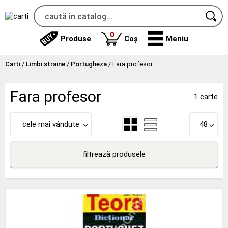
produse
0
Produse
Coș
Meniu
Carti
/
Limbi straine
/
Portugheza
/
Fara profesor
Fara profesor
1 carte
cele mai vândute
48
filtrează produsele