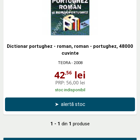
Dictionar portughez - roman, roman - portughez, 48000
cuvinte
TEORA
- 2008
42
lei
,56
PRP:
56,00 lei
stoc indisponibil
➤
alertă stoc
1 - 1
din
1
produse