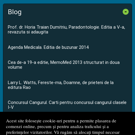
Blog
-
Prof. dr. Horia Traian Dumitriu, Paradontologie. Editia a V-a,
revazuta si adaugita
Agenda Medicala. Editia de buzunar 2014
Cea de-a 19-a editie, MemoMed 2013 structurat in doua
volume
Larry L. Watts, Fereste-ma, Doamne, de prieteni de la
editura Rao
Concursul Cangurul. Carti pentru concursul cangurul clasele
I-V
Acest site folosește cookie-uri pentru a permite plasarea de
...toate știrile
comenzi online, precum și pentru analiza traficului și a
preferințelor vizitatorilor. Vă rugăm să alocați timpul necesar