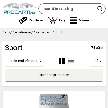
produse
0
Produse
Coș
Meniu
Carti
/
Carti diverse
/
Divertisment
/
Sport
Sport
75 cărți
cele mai vândute
48
filtrează produsele