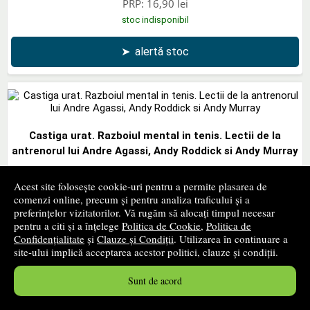
PRP:
16,90 lei
stoc indisponibil
➤
alertă stoc
Castiga urat. Razboiul mental in tenis. Lectii de la
antrenorul lui Andre Agassi, Andy Roddick si Andy Murray
PUBLICA
- 2013
Acest site folosește cookie-uri pentru a permite plasarea de
34
lei
,10
comenzi online, precum și pentru analiza traficului și a
preferințelor vizitatorilor. Vă rugăm să alocați timpul necesar
PRP:
42,10 lei
pentru a citi și a înțelege
Politica de Cookie
,
Politica de
stoc indisponibil
Confidențialitate
și
Clauze și Condiții
. Utilizarea în continuare a
site-ului implică acceptarea acestor politici, clauze și condiții.
➤
alertă stoc
Sunt de acord