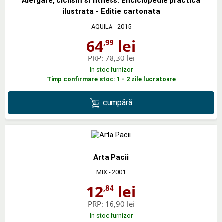
Alergare, ciclism si fitness. Enciclopedie practica
ilustrata - Editie cartonata
AQUILA
- 2015
64
lei
,99
PRP:
78,30 lei
In stoc furnizor
Timp confirmare stoc: 1 - 2 zile lucratoare
cumpără
Arta Pacii
MIX
- 2001
12
lei
,84
PRP:
16,90 lei
In stoc furnizor