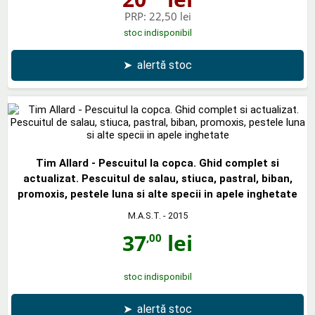
PRP:
22,50 lei
stoc indisponibil
➤
alertă stoc
Tim Allard - Pescuitul la copca. Ghid complet si
actualizat. Pescuitul de salau, stiuca, pastral, biban,
promoxis, pestele luna si alte specii in apele inghetate
M.A.S.T.
- 2015
37
lei
,00
stoc indisponibil
➤
alertă stoc