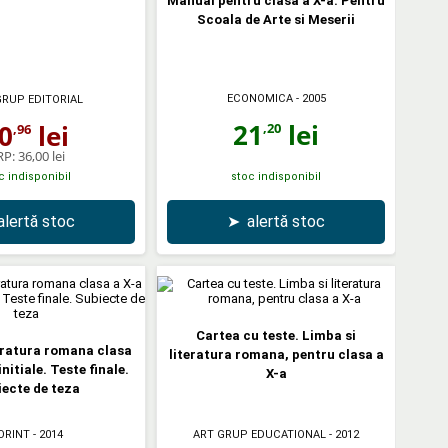
Manual pentru clasa a X-a. Pentru
Scoala de Arte si Meserii
ECONOMICA
- 2005
GRUP EDITORIAL
21
lei
0
lei
,20
,96
RP:
36,00 lei
c indisponibil
stoc indisponibil
alertă stoc
➤
alertă stoc
Cartea cu teste. Limba si
eratura romana clasa
literatura romana, pentru clasa a
nitiale. Teste finale.
X-a
ecte de teza
ORINT
- 2014
ART GRUP EDUCATIONAL
- 2012