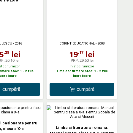
ditie 2016
ULESCU
- 2016
CORINT EDUCATIONAL
- 2008
5
lei
19
lei
,28
,17
RP:
20,10 lei
PRP:
29,60 lei
 stoc furnizor
In stoc furnizor
mare stoc: 1 - 2 zile
Timp confirmare stoc: 1 - 2 zile
lucratoare
lucratoare
cumpără
cumpără
ri pasionante pentru
Limba si literatura romana.
u, clasa a X-a