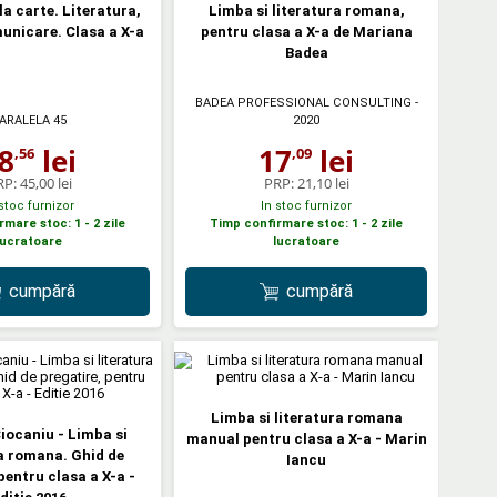
a carte. Literatura,
Limba si literatura romana,
unicare. Clasa a X-a
pentru clasa a X-a de Mariana
Badea
BADEA PROFESSIONAL CONSULTING
-
ARALELA 45
2020
8
lei
17
lei
,56
,09
RP:
45,00 lei
PRP:
21,10 lei
 stoc furnizor
In stoc furnizor
mare stoc: 1 - 2 zile
Timp confirmare stoc: 1 - 2 zile
lucratoare
lucratoare
cumpără
cumpără
Limba si literatura romana
Ciocaniu - Limba si
manual pentru clasa a X-a - Marin
a romana. Ghid de
Iancu
pentru clasa a X-a -