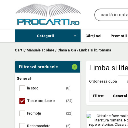
Categorii
Cărți noi
Promoții
Carti
/
Manuale scolare
/
Clasa a X-a
/
Limba si lit. romana
-
Limba si lit
Filtrează produsele
General
Ordonează după
În stoc
(8)
Filtre:
General
Toate produsele
(24)
Promoții
(22)
Recomandate
(2)