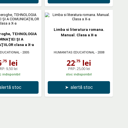
Limba si literatura romana.
roghe, TEHNOLOGIA
Manual. Clasa a X-a
RNAŢIEI ŞI A
IILOR clasa a X-a
EDUCATIONAL
- 2005
HUMANITAS EDUCATIONAL
- 2008
6
lei
22
lei
,75
,75
RP:
9,50 lei
PRP:
25,00 lei
c indisponibil
stoc indisponibil
alertă stoc
➤
alertă stoc