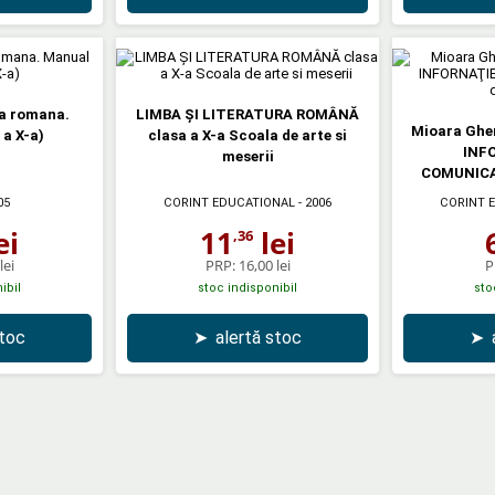
ra romana.
LIMBA ŞI LITERATURA ROMÂNĂ
Mioara Ghe
 a X-a)
clasa a X-a Scoala de arte si
INFO
meserii
COMUNICAŢ
05
CORINT EDUCATIONAL
- 2006
CORINT 
ei
11
lei
,36
lei
PRP:
16,00 lei
P
ibil
stoc indisponibil
sto
stoc
➤
alertă stoc
➤