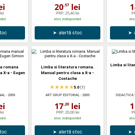
ei
20
lei
1
,57
lei
PRP:
25,40 lei
P
ibil
stoc indisponibil
sto
stoc
➤
alertă stoc
➤
Limba si lit
ura romana
Limba si literatura romana.
a X-a - Eugen
Manual pentru clasa a X-a -
Costache
5.0
(1)
NAL
- 2005
ART GRUP EDITORIAL
- 2005
DIDACTICA 
ei
17
lei
1
,20
lei
PRP:
20,00 lei
P
ibil
stoc indisponibil
sto
stoc
➤
alertă stoc
➤