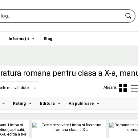
Informații
Blog
eratura romana pentru clasa a X-a, manua
Afișare:
cele mai vândute
Rating
Editura
An publicare