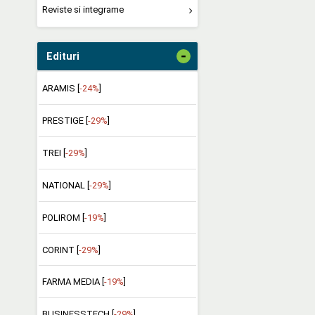
Reviste si integrame
-
Edituri
ARAMIS [
-24%
]
PRESTIGE [
-29%
]
TREI [
-29%
]
NATIONAL [
-29%
]
POLIROM [
-19%
]
CORINT [
-29%
]
FARMA MEDIA [
-19%
]
BUSINESSTECH [
-29%
]