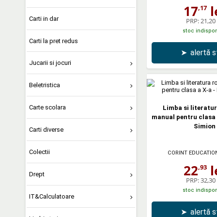
17
l
,17
Carti in dar
PRP:
21,20 
stoc indispon
Carti la pret redus
➤
alertă 
Jucarii si jocuri
Beletristica
Carte scolara
Limba si literat
manual pentru clasa 
Simion
Carti diverse
Colectii
CORINT EDUCATIO
22
l
,93
Drept
PRP:
32,30 
stoc indispon
IT&Calculatoare
➤
alertă 