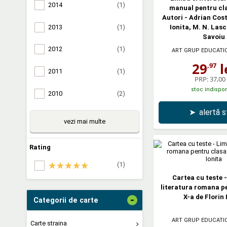
2014
(1)
manual pentru cla
Autori - Adrian Cost
2013
(1)
Ionita, M. N. Lasc
Savoiu
2012
(1)
ART GRUP EDUCATI
29
l
,97
2011
(1)
PRP:
37,00 
stoc indispon
2010
(2)
➤
alertă 
vezi mai multe
Rating
(1)
Cartea cu teste -
literatura romana p
X-a de Florin 
-
Categorii de carte
ART GRUP EDUCATI
Carte straina