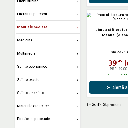
Limbi straine
Literatura pt. copii
Manuale scolare
Limba si literatu
Manual (clasa
Medicina
SIGMA
- 20
Multimedia
39
l
,45
Stiinte economice
PRP:
49,00 
stoc indispon
Stiinte exacte
➤
alertă 
Stiinte umaniste
1 - 24
din
24
produse
Materiale didactice
Birotica si papetarie