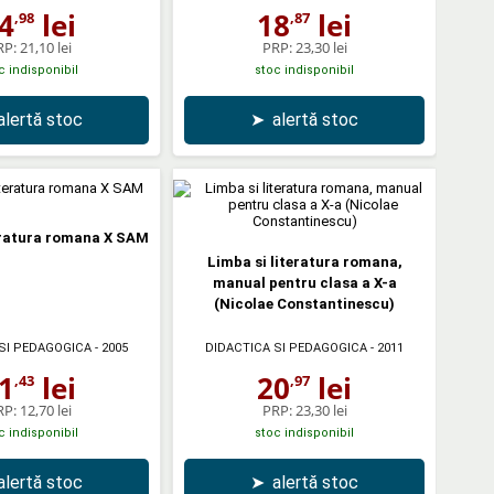
4
lei
18
lei
,98
,87
RP:
21,10 lei
PRP:
23,30 lei
c indisponibil
stoc indisponibil
alertă stoc
➤
alertă stoc
eratura romana X SAM
Limba si literatura romana,
manual pentru clasa a X-a
(Nicolae Constantinescu)
SI PEDAGOGICA
- 2005
DIDACTICA SI PEDAGOGICA
- 2011
1
lei
20
lei
,43
,97
RP:
12,70 lei
PRP:
23,30 lei
c indisponibil
stoc indisponibil
alertă stoc
➤
alertă stoc