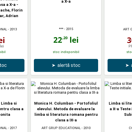
a X-a
sa a X-a -
ache, Florin
ar, Adrian
***
- 2015
ONAL
- 2013
ART 
22
lei
ei
3
,20
lei
P
ibil
stoc indisponibil
sto
stoc
➤
alertă stoc
➤
 Limba si
Monica H. Columban - Portofoliul
Limba si lit
entru clasa a
elevului. Metoda de evaluare la
a X-a Teste i
Ionita
limba si literatura romana pentru
Subi
clasa a IX-a
ONAL
- 2017
ART GRUP EDUCATIONAL
- 2010
C