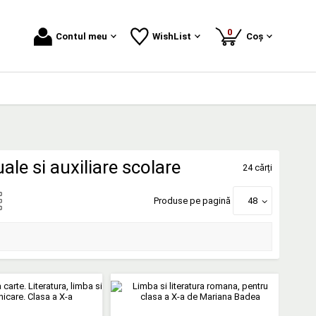
produse
0
Contul meu
WishList
Coș
le si auxiliare scolare
24 cărți
Produse pe pagină
48