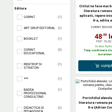
Cititul ne face mai b
Editura
literatura romana
aplicatii, repere ist
CORINT
(1)
X-a, editia a
CORINT EDUCA
ART GRUP EDITORIAL
(2)
48
l
,00
BOOKLET
(1)
PRP:
76,90 
In stoc furni
CORINT
(5)
Timp confirmare stoc
EDUCATIONAL
lucratoar
RENTROP SI
(1)
cumpă
STRATON
***
(1)
BADEA
(1)
PROFESSIONAL
CONSULTING
Portofoliul elevulu
literatura romana pe
X-a (Adrian Co
DIDACTICA SI
(2)
PEDAGOGICA