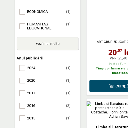
ECONOMICA
(1)
HUMANITAS
(1)
EDUCATIONAL
ART GRUP EDUCATI
vezi mai multe
20
l
,57
PRP:
25,40 
Anul publicării
In stoc furni
2024
(1)
Timp confirmare stoc
lucratoar
2020
(1)
cumpă
2017
(1)
2016
(2)
2015
(1)
Limba si literat