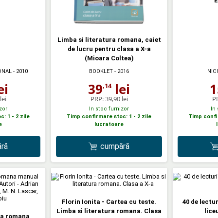
E
Limba si literatura romana, caiet
de lucru pentru clasa a X-a
(Mioara Coltea)
ONAL
- 2010
BOOKLET
- 2016
NIC
ei
39
lei
1
,14
lei
PRP:
39,90 lei
P
zor
In stoc furnizor
In
: 1 - 2 zile
Timp confirmare stoc: 1 - 2 zile
Timp confir
e
lucratoare
ră
cumpără
Florin Ionita - Cartea cu teste.
40 de lectu
Limba si literatura romana. Clasa
lice
ura romana