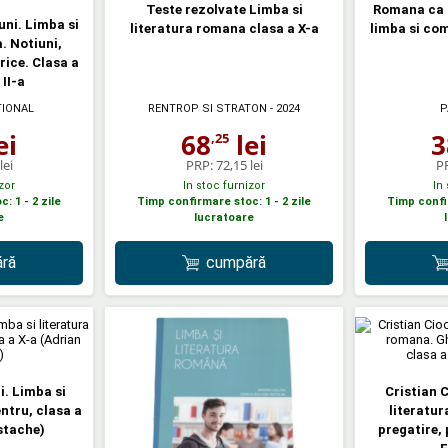
Teste rezolvate Limba si
Romana ca l
uni. Limba si
literatura romana clasa a X-a
limba si com
. Notiuni,
orice. Clasa a
 II-a
TIONAL
RENTROP SI STRATON
- 2024
P
ei
68
lei
3
,25
lei
PRP:
72,15 lei
P
zor
In stoc furnizor
In
: 1 - 2 zile
Timp confirmare stoc: 1 - 2 zile
Timp confir
e
lucratoare
ră
cumpără
i. Limba si
Cristian 
ntru, clasa a
literatur
stache)
pregatire, 