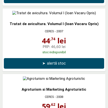
Tratat de avicultura. Volumul I (Ioan Vacaru Opris)
CERES
- 2007
44
lei
,74
PRP:
46,60 lei
stoc indisponibil
➤
alertă stoc
Agroturism si Marketing Agroturistic
CERES
- 2008
59
lei
,62