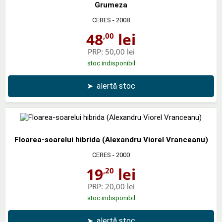
Grumeza
CERES
- 2008
48
lei
,00
PRP:
50,00 lei
stoc indisponibil
➤
alertă stoc
Floarea-soarelui hibrida (Alexandru Viorel Vranceanu)
CERES
- 2000
19
lei
,20
PRP:
20,00 lei
stoc indisponibil
➤
alertă stoc