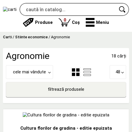
produse
0
Produse
Coș
Meniu
Carti
/
Stiinte economice
/
Agronomie
Agronomie
18 cărți
cele mai vândute
48
filtrează produsele
Cultura florilor de gradina - editie epuizata