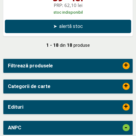
PRP:
62,10 lei
stoc indisponibil
➤
alertă stoc
1 - 18
din
18
produse
+
Filtrează produsele
+
Categorii de carte
+
Edituri
-
ANPC