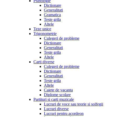
Psihologie
Dictionare
Generalitati
Gramatica
Teste grila
Altele
Teze unice
Trigonometrie
Culegeri de probleme
Dictionare
Generalitati
Teste grila
Altele
Carti diverse
Culegeri de probleme
Dictionare
Generalitati
Teste grila
Altele
Caiete de vacanta
Diplome scolare
Partituri si carti muzicale
Lucrari de voce sau teorie si solfegii
Lucrari diverse
Lucrari pentru acordeon