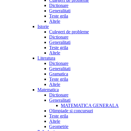
Culegeri de probleme
Dictionare
Generalitati
Teste grila
Altele
Istorie
Culegeri de probleme
Dictionare
Generalitati
Teste grila
Altele
Literatura
Dictionare
Generalitati
Gramatica
Teste grila
Altele
Matematica
Dictionare
Generalitati
MATEMATICA GENERALA
Olimpiade si concursuri
Teste grila
Altele
Geometrie