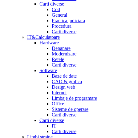
Carti diverse
Cod
General
Practica judiciara
Procedura
Carti diverse
IT&Calculatoare
Hardware
Depanare
Modernizare
Retele
Carti diverse
Software
Baze de date
CAD & grafica
Design web
Internet
Limbaje de programare
Office
Sisteme de operare
Carti diverse
Carti diverse
IT
Carti diverse
Limbi straine