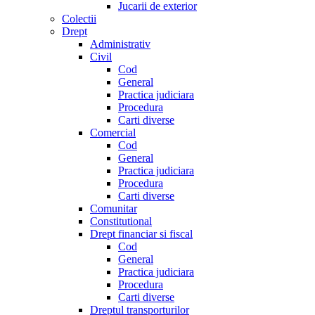
Jucarii de exterior
Colectii
Drept
Administrativ
Civil
Cod
General
Practica judiciara
Procedura
Carti diverse
Comercial
Cod
General
Practica judiciara
Procedura
Carti diverse
Comunitar
Constitutional
Drept financiar si fiscal
Cod
General
Practica judiciara
Procedura
Carti diverse
Dreptul transporturilor