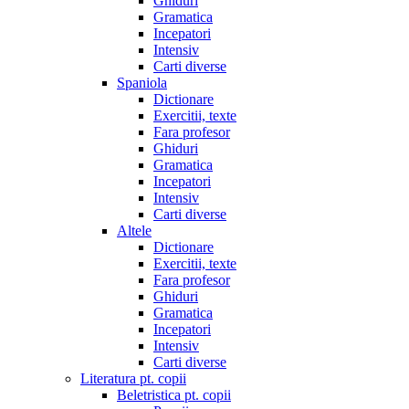
Ghiduri
Gramatica
Incepatori
Intensiv
Carti diverse
Spaniola
Dictionare
Exercitii, texte
Fara profesor
Ghiduri
Gramatica
Incepatori
Intensiv
Carti diverse
Altele
Dictionare
Exercitii, texte
Fara profesor
Ghiduri
Gramatica
Incepatori
Intensiv
Carti diverse
Literatura pt. copii
Beletristica pt. copii