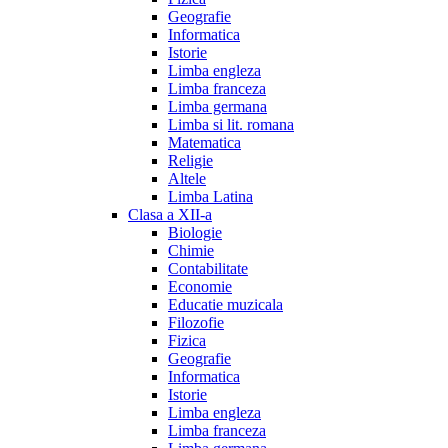
Geografie
Informatica
Istorie
Limba engleza
Limba franceza
Limba germana
Limba si lit. romana
Matematica
Religie
Altele
Limba Latina
Clasa a XII-a
Biologie
Chimie
Contabilitate
Economie
Educatie muzicala
Filozofie
Fizica
Geografie
Informatica
Istorie
Limba engleza
Limba franceza