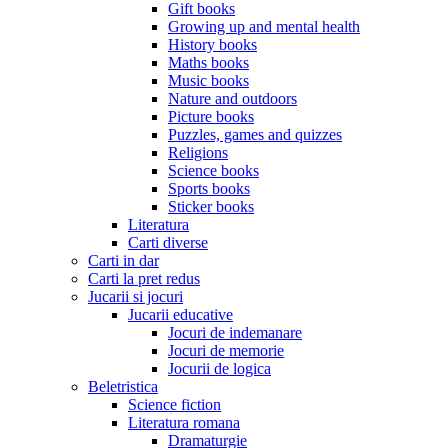
Gift books
Growing up and mental health
History books
Maths books
Music books
Nature and outdoors
Picture books
Puzzles, games and quizzes
Religions
Science books
Sports books
Sticker books
Literatura
Carti diverse
Carti in dar
Carti la pret redus
Jucarii si jocuri
Jucarii educative
Jocuri de indemanare
Jocuri de memorie
Jocurii de logica
Beletristica
Science fiction
Literatura romana
Dramaturgie