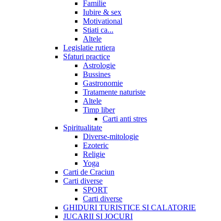
Familie
Iubire & sex
Motivational
Stiati ca...
Altele
Legislatie rutiera
Sfaturi practice
Astrologie
Bussines
Gastronomie
Tratamente naturiste
Altele
Timp liber
Carti anti stres
Spiritualitate
Diverse-mitologie
Ezoteric
Religie
Yoga
Carti de Craciun
Carti diverse
SPORT
Carti diverse
GHIDURI TURISTICE SI CALATORIE
JUCARII SI JOCURI