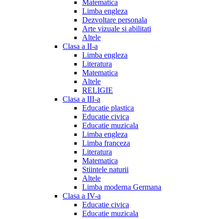
Matematica
Limba engleza
Dezvoltare personala
Arte vizuale si abilitati
Altele
Clasa a II-a
Limba engleza
Literatura
Matematica
Altele
RELIGIE
Clasa a III-a
Educatie plastica
Educatie civica
Educatie muzicala
Limba engleza
Limba franceza
Literatura
Matematica
Stiintele naturii
Altele
Limba moderna Germana
Clasa a IV-a
Educatie civica
Educatie muzicala