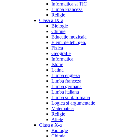
Informatica si TIC
Limba Franceza
Religie
Clasa a IX-a
Biologie
Chimie
Educatie muzicala
Elem. de teh. gen.
Fizica
Geografie
Informatica
Istorie
Latina
Limba engleza
Limba franceza
Limba germana
Limba italiana
Limba si lit. romana
Logica si argumentatie
Matematica
Religie
Altele
Clasa a X-a
Biologie
Chimie