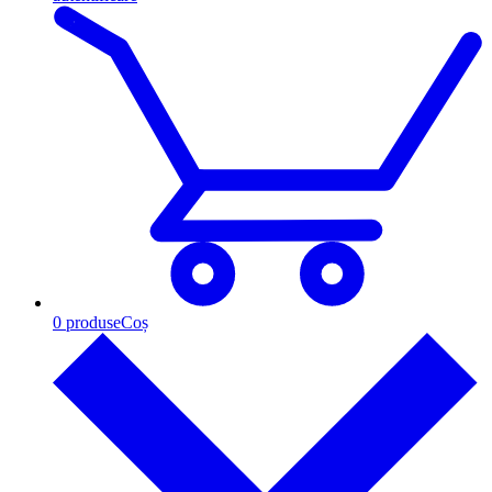
0
produse
Coș