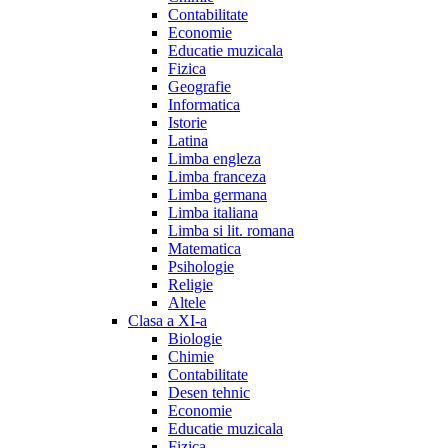
Contabilitate
Economie
Educatie muzicala
Fizica
Geografie
Informatica
Istorie
Latina
Limba engleza
Limba franceza
Limba germana
Limba italiana
Limba si lit. romana
Matematica
Psihologie
Religie
Altele
Clasa a XI-a
Biologie
Chimie
Contabilitate
Desen tehnic
Economie
Educatie muzicala
Fizica