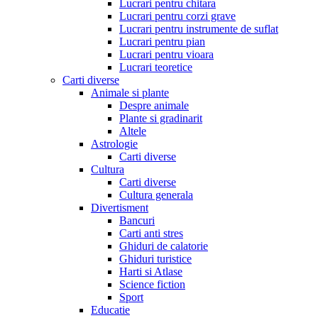
Lucrari pentru chitara
Lucrari pentru corzi grave
Lucrari pentru instrumente de suflat
Lucrari pentru pian
Lucrari pentru vioara
Lucrari teoretice
Carti diverse
Animale si plante
Despre animale
Plante si gradinarit
Altele
Astrologie
Carti diverse
Cultura
Carti diverse
Cultura generala
Divertisment
Bancuri
Carti anti stres
Ghiduri de calatorie
Ghiduri turistice
Harti si Atlase
Science fiction
Sport
Educatie