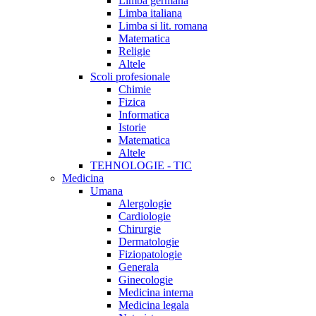
Limba germana
Limba italiana
Limba si lit. romana
Matematica
Religie
Altele
Scoli profesionale
Chimie
Fizica
Informatica
Istorie
Matematica
Altele
TEHNOLOGIE - TIC
Medicina
Umana
Alergologie
Cardiologie
Chirurgie
Dermatologie
Fiziopatologie
Generala
Ginecologie
Medicina interna
Medicina legala