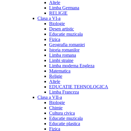
Altele
Limba Germana
RELIGIE
Clasa a VI-a
Biologie
Desen artistic
Educatie muzicala
Fizica
Geografia romaniei
Istoria romanilor
Limba romana
Limbi straine
Limba moderna Engleza
Matematica
Religie
Altele
EDUCATIE TEHNOLOGICA
Limba Franceza
Clasa a VII-a
Biologie
Chimie
Cultura civica
Educatie muzicala
Educatie plastica
Fizica