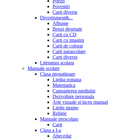
Poezii
Povestiri
Carti diverse
Divertisment&...
Albume
Benzi desenate
Carti cu CD
Carti cu imagini
Carti de colorat
Carti parascolare
Carti diverse
Literatura scolara
Manuale scolare
Clasa pregatitoare
Limba romana
Matematica
Cunoasterea mediului
Dezvoltare personala
Arte vizuale si lucru manual
Limbi straine
Religie
Manuale prescolare
Carti
Clasa a I-a
Abecedar