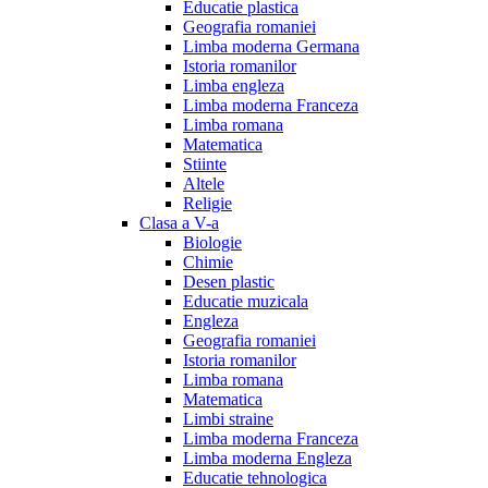
Educatie plastica
Geografia romaniei
Limba moderna Germana
Istoria romanilor
Limba engleza
Limba moderna Franceza
Limba romana
Matematica
Stiinte
Altele
Religie
Clasa a V-a
Biologie
Chimie
Desen plastic
Educatie muzicala
Engleza
Geografia romaniei
Istoria romanilor
Limba romana
Matematica
Limbi straine
Limba moderna Franceza
Limba moderna Engleza
Educatie tehnologica