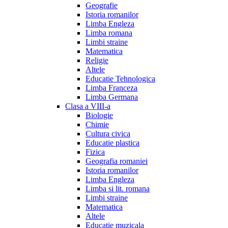
Geografie
Istoria romanilor
Limba Engleza
Limba romana
Limbi straine
Matematica
Religie
Altele
Educatie Tehnologica
Limba Franceza
Limba Germana
Clasa a VIII-a
Biologie
Chimie
Cultura civica
Educatie plastica
Fizica
Geografia romaniei
Istoria romanilor
Limba Engleza
Limba si lit. romana
Limbi straine
Matematica
Altele
Educatie muzicala