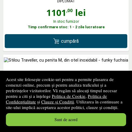
DIPLOMAT
1101
lei
,00
In stoc furnizor
Timp confirmare stoc: 1 - 2 zile lucratoare
cumpără
Stilou Traveller, cu penita M, din otel inoxidabil - funky
Acest site folosește cookie-uri pentru a permite plasarea de
fuchsia
comenzi online, precum și pentru analiza traficului și a
DIPLOMAT
preferințelor vizitatorilor. Vă rugăm să alocați timpul necesar
pentru a citi și a înțelege
Politica de Cookie
,
Politica de
402
lei
,00
Confidențialitate
și
Clauze și Condiții
. Utilizarea în continuare a
site-ului implică acceptarea acestor politici, clauze și condiții.
In stoc furnizor
Timp confirmare stoc: 1 - 2 zile lucratoare
Sunt de acord
cumpără