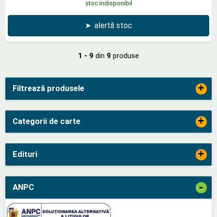
stoc indisponibil
➤
alertă stoc
1 - 9
din
9
produse
+
Filtrează produsele
+
Categorii de carte
+
Edituri
-
ANPC