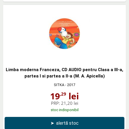
Limba moderna Franceza, CD AUDIO pentru Clasa a III-a,
partea I si partea a II-a (M. A. Apicella)
SITKA
- 2017
19
lei
,29
PRP:
21,20 lei
stoc indisponibil
➤
alertă stoc