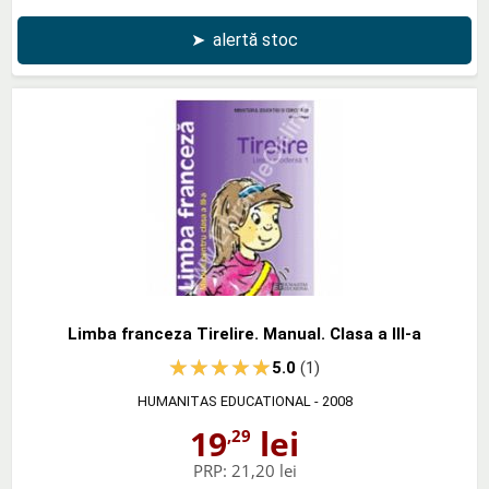
➤
alertă stoc
Limba franceza Tirelire. Manual. Clasa a III-a
5.0
(1)
HUMANITAS EDUCATIONAL
- 2008
19
lei
,29
PRP:
21,20 lei