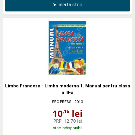
➤
alertă stoc
Limba Franceza - Limba moderna 1. Manual pentru clasa
a III-a
ERC PRESS
- 2010
10
lei
,16
PRP:
12,70 lei
stoc indisponibil