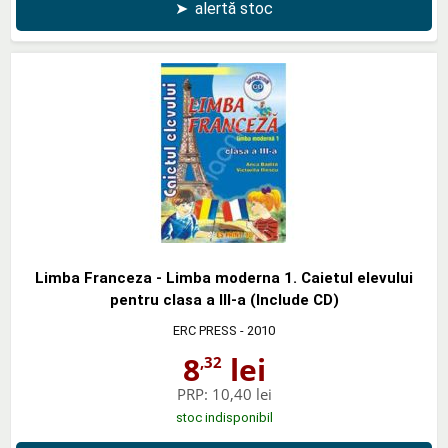
➤
alertă stoc
Limba Franceza - Limba moderna 1. Caietul elevului
pentru clasa a III-a (Include CD)
ERC PRESS
- 2010
8
lei
,32
PRP:
10,40 lei
stoc indisponibil