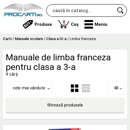
produse
0
Produse
Coș
Meniu
Carti
/
Manuale scolare
/
Clasa a III-a
/
Limba franceza
Manuale de limba franceza
pentru clasa a 3-a
9 cărți
cele mai vândute
48
filtrează produsele