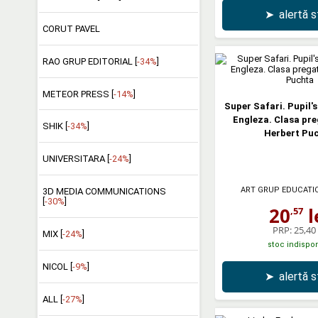
➤
alertă 
CORUT PAVEL
RAO GRUP EDITORIAL [
-34%
]
METEOR PRESS [
-14%
]
Super Safari. Pupil'
Engleza. Clasa pre
SHIK [
-34%
]
Herbert Pu
UNIVERSITARA [
-24%
]
ART GRUP EDUCATI
3D MEDIA COMMUNICATIONS
[
-30%
]
20
l
,57
PRP:
25,40 
MIX [
-24%
]
stoc indispon
NICOL [
-9%
]
➤
alertă 
ALL [
-27%
]