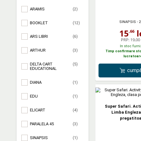
ARAMIS
(2)
SINAPSIS
- 
BOOKLET
(12)
15
l
,66
ARS LIBRI
(6)
PRP:
19,00 
In stoc furni
ARTHUR
(3)
Timp confirmare stoc
lucratoar
DELTA CART
(5)
EDUCATIONAL
cumpă
DIANA
(1)
EDU
(1)
Super Safari. Acti
ELICART
(4)
Limba Engleza
pregatito
PARALELA 45
(3)
SINAPSIS
(1)