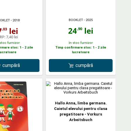
BOOKLET
- 2025
OKLET
- 2018
24
lei
7
lei
,90
,03
RP:
7,40 lei
 stoc furnizor
In stoc furnizor
mare stoc: 1 - 2 zile
Timp confirmare stoc: 1 - 2 zile
lucratoare
lucratoare
cumpără
cumpără
Hallo Anna, limba germana.
Caietul elevului pentru clasa
pregatitoare - Vorkurs
Arbeitsbuch