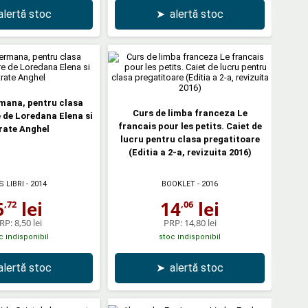
alertă stoc
➤
alertă stoc
mana, pentru clasa
Curs de limba franceza Le
 de Loredana Elena si
francais pour les petits. Caiet de
rate Anghel
lucru pentru clasa pregatitoare
(Editia a 2-a, revizuita 2016)
S LIBRI
- 2014
BOOKLET
- 2016
6
lei
14
lei
,72
,06
RP:
8,50 lei
PRP:
14,80 lei
c indisponibil
stoc indisponibil
alertă stoc
➤
alertă stoc