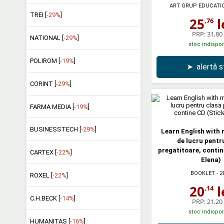
ART GRUP EDUCATI
TREI [
-29%
]
25
l
,76
PRP:
31,80 
NATIONAL [
-29%
]
stoc indispon
POLIROM [
-19%
]
➤
alertă 
CORINT [
-29%
]
FARMA MEDIA [
-19%
]
BUSINESSTECH [
-29%
]
Learn English with 
de lucru pentr
pregatitoare, contin
CARTEX [
-22%
]
Elena)
BOOKLET
- 2
ROXEL [
-22%
]
20
l
,14
C.H.BECK [
-14%
]
PRP:
21,20 
stoc indispon
HUMANITAS [
-16%
]