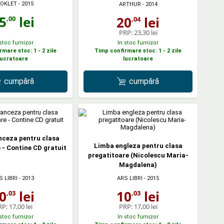
OKLET
- 2015
ARTHUR
- 2014
5
lei
20
lei
,00
,04
PRP:
23,30 lei
 stoc furnizor
In stoc furnizor
mare stoc: 1 - 2 zile
Timp confirmare stoc: 1 - 2 zile
lucratoare
lucratoare
cumpără
cumpără
nceza pentru clasa
Limba engleza pentru clasa
 - Contine CD gratuit
pregatitoare (Nicolescu Maria-
Magdalena)
S LIBRI
- 2013
ARS LIBRI
- 2015
0
lei
10
lei
,03
,03
RP:
17,00 lei
PRP:
17,00 lei
 stoc furnizor
In stoc furnizor