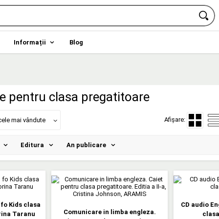
Informații
Blog
e pentru clasa pregatitoare
Afișare:
cele mai vândute
Editura
An publicare
 fo Kids clasa
CD audio Eng
Comunicare in limba engleza.
rina Taranu
clasa