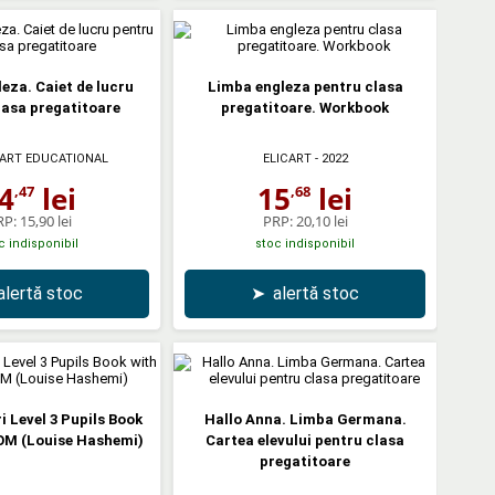
eza. Caiet de lucru
Limba engleza pentru clasa
lasa pregatitoare
pregatitoare. Workbook
ART EDUCATIONAL
ELICART
- 2022
4
lei
15
lei
,47
,68
RP:
15,90 lei
PRP:
20,10 lei
c indisponibil
stoc indisponibil
alertă stoc
➤
alertă stoc
i Level 3 Pupils Book
Hallo Anna. Limba Germana.
OM (Louise Hashemi)
Cartea elevului pentru clasa
pregatitoare