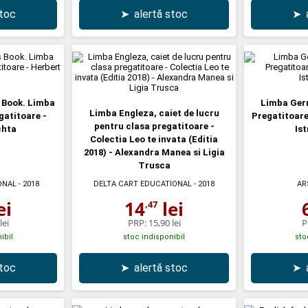
stoc
➤
alertă stoc
➤
s Book. Limba
Limba Ger
Limba Engleza, caiet de lucru
gatitoare -
Pregatitoare
pentru clasa pregatitoare -
chta
Ist
Colectia Leo te invata (Editia
2018) - Alexandra Manea si Ligia
Trusca
ONAL
- 2018
DELTA CART EDUCATIONAL
- 2018
AR
ei
14
lei
,47
lei
PRP:
15,90 lei
P
ibil
stoc indisponibil
sto
stoc
➤
alertă stoc
➤