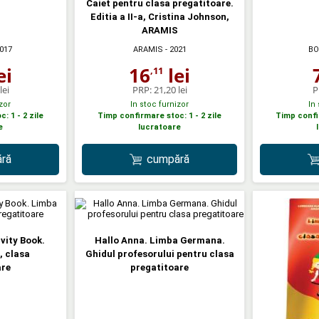
Caiet pentru clasa pregatitoare.
Editia a II-a, Cristina Johnson,
ARAMIS
2017
ARAMIS
- 2021
BO
ei
16
lei
,11
lei
PRP:
21,20 lei
P
zor
In stoc furnizor
In
: 1 - 2 zile
Timp confirmare stoc: 1 - 2 zile
Timp confir
e
lucratoare
ră
cumpără
vity Book.
Hallo Anna. Limba Germana.
, clasa
Ghidul profesorului pentru clasa
are
pregatitoare