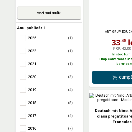
vezi mai multe
Anul publicării
ART GRUP EDUC
2025
(1)
33
l
,45
PRP:
42,00 
2022
(1)
In stoc furni
Timp confirmare stoc
2021
(1)
lucratoar
cumpă
2020
(2)
2019
(4)
2018
(8)
Deutsch mit Nino. 
2017
(4)
clasa pregatitoar
Francules
2016
(7)