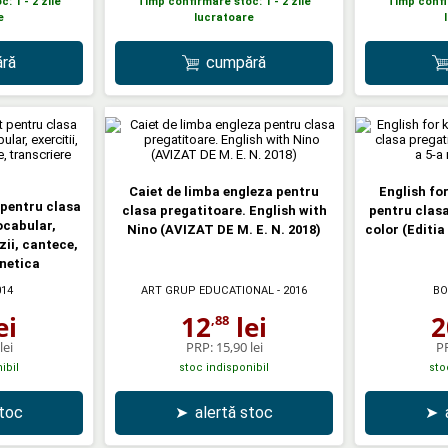
: 1 - 2 zile
Timp confirmare stoc: 1 - 2 zile
Timp confir
e
lucratoare
ră
cumpără
Caiet de limba engleza pentru
English for
 pentru clasa
clasa pregatitoare. English with
pentru clasa
ocabular,
Nino (AVIZAT DE M. E. N. 2018)
color (Editia
ezii, cantece,
onetica
014
ART GRUP EDUCATIONAL
- 2016
BO
ei
12
lei
2
,88
lei
PRP:
15,90 lei
P
ibil
stoc indisponibil
sto
stoc
➤
alertă stoc
➤