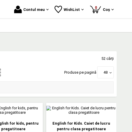
produse
0
Contul meu
WishList
Coș
52 cărți
Produse pe pagină
48
lish for kids, pentru
English for Kids. Caiet de lucru
 pregatitoare
pentru clasa pregatitoare