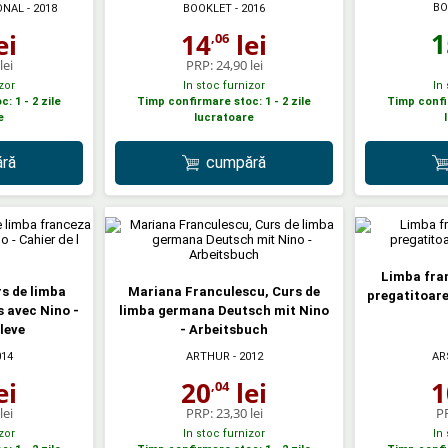
BO
ONAL
- 2018
BOOKLET
- 2016
1
ei
14
lei
,06
lei
PRP:
24,90 lei
zor
In stoc furnizor
In
: 1 - 2 zile
Timp confirmare stoc: 1 - 2 zile
Timp confir
e
lucratoare
ră
cumpără
Limba fra
s de limba
Mariana Franculescu, Curs de
pregatitoare
s avec Nino -
limba germana Deutsch mit Nino
eleve
- Arbeitsbuch
014
ARTHUR
- 2012
AR
ei
20
lei
1
,04
lei
PRP:
23,30 lei
P
zor
In stoc furnizor
In