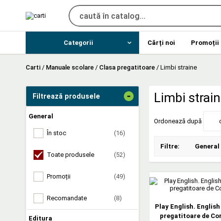
Categorii
Cărți noi
Promoții
Carti
/
Manuale scolare
/
Clasa pregatitoare
/
Limbi straine
-
Limbi strain
Filtrează produsele
General
Ordonează după
În stoc
(16)
Filtre:
General
Toate produsele
(52)
Promoții
(49)
Recomandate
(8)
Play English. English
pregatitoare de Co
Editura