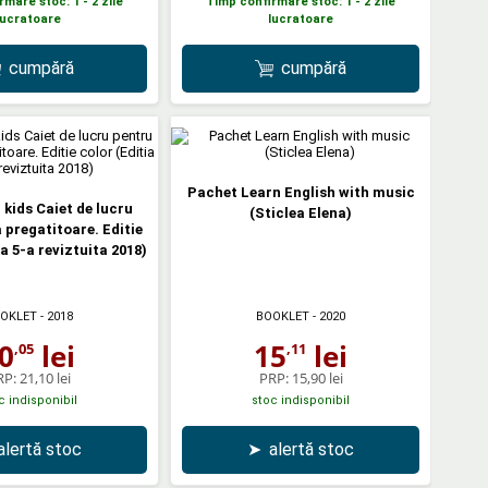
mare stoc: 1 - 2 zile
Timp confirmare stoc: 1 - 2 zile
lucratoare
lucratoare
cumpără
cumpără
Pachet Learn English with music
 kids Caiet de lucru
(Sticlea Elena)
 pregatitoare. Editie
 a 5-a reviztuita 2018)
OKLET
- 2018
BOOKLET
- 2020
0
lei
15
lei
,05
,11
RP:
21,10 lei
PRP:
15,90 lei
c indisponibil
stoc indisponibil
alertă stoc
➤
alertă stoc