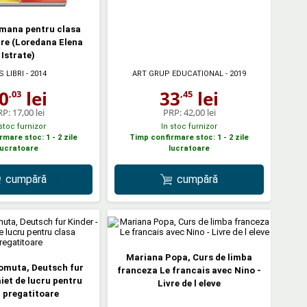
mana pentru clasa
re (Loredana Elena
Istrate)
S LIBRI
- 2014
ART GRUP EDUCATIONAL
- 2019
0
lei
33
lei
,03
,45
RP:
17,00 lei
PRP:
42,00 lei
 stoc furnizor
In stoc furnizor
mare stoc: 1 - 2 zile
Timp confirmare stoc: 1 - 2 zile
lucratoare
lucratoare
cumpără
cumpără
Mariana Popa, Curs de limba
omuta, Deutsch fur
franceza Le francais avec Nino -
aiet de lucru pentru
Livre de l eleve
 pregatitoare