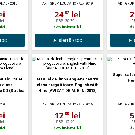
ONAL
- 2018
ART GRUP EDUCATIONAL
- 2019
ART GRUP
ei
24
lei
2
,87
lei
PRP:
30,70 lei
P
ibil
stoc indisponibil
sto
stoc
➤
alertă stoc
➤
Super safar
music. Caiet
Manual de limba engleza pentru
Her
u clasa
clasa pregatitoare. English with
e CD (Sticlea
Nino (AVIZAT DE M. E. N. 2018)
019
ART GRUP EDUCATIONAL
- 2016
ART GRUP
ei
12
lei
5
,88
lei
PRP:
15,90 lei
P
ibil
stoc indisponibil
sto