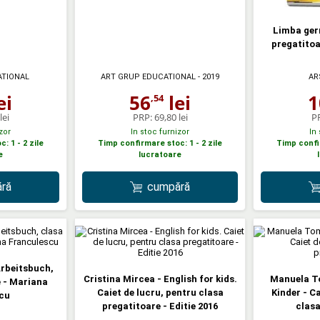
Limba ger
pregatitoa
ATIONAL
ART GRUP EDUCATIONAL
- 2019
AR
ei
56
lei
1
,54
lei
PRP:
69,80 lei
P
zor
In stoc furnizor
In
: 1 - 2 zile
Timp confirmare stoc: 1 - 2 zile
Timp confir
e
lucratoare
ră
cumpără
Arbeitsbuch,
Cristina Mircea - English for kids.
Manuela T
e - Mariana
Caiet de lucru, pentru clasa
Kinder - C
cu
pregatitoare - Editie 2016
clasa