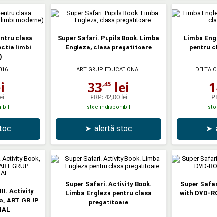
ntru clasa
Super Safari. Pupils Book. Limba
Limba Engl
ctia limbi
Engleza, clasa pregatitoare
pentru c
)
016
ART GRUP EDUCATIONAL
DELTA C
i
33
lei
1
,45
ei
PRP:
42,00 lei
P
ibil
stoc indisponibil
sto
stoc
➤
alertă stoc
➤
Super Safari. Activity Book.
Super Safar
III. Activity
Limba Engleza pentru clasa
with DVD-R
ta, ART GRUP
pregatitoare
NAL