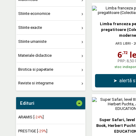
Stiinte economice
Limba franceza pe
Stiinte exacte
pregatitoare (Cole
moderne
Stiinte umaniste
ARS LIBRI
- 2
6
le
,72
Materiale didactice
PRP:
8,50 l
stoc indispon
Birotica si papetarie
➤
alertă 
Reviste si integrame
-
Edituri
ARAMIS [
-24%
]
Super Safari, level 
Book, Herbert Puch
PRESTIGE [
-29%
]
EDUCATIO