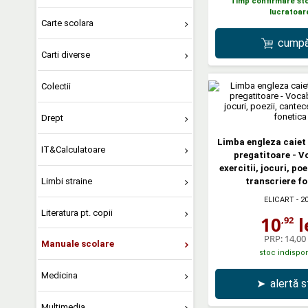
Timp confirmare stoc
lucratoar
Carte scolara
cumpă
Carti diverse
Colectii
Drept
Limba engleza caiet
IT&Calculatoare
pregatitoare - V
exercitii, jocuri, po
Limbi straine
transcriere f
ELICART
- 2
Literatura pt. copii
10
l
,92
PRP:
14,00 
Manuale scolare
stoc indispon
Medicina
➤
alertă 
Multimedia