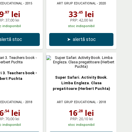
 EDUCATIONAL
- 2015
ART GRUP EDUCATIONAL
- 2020
9
lei
33
lei
,97
,45
RP:
37,00 lei
PRP:
42,00 lei
c indisponibil
stoc indisponibil
alertă stoc
➤
alertă stoc
i 3. Teachers book -
Super Safari. Activity Book.
bert Puchta
Limba Engleza. Clasa
pregatitoare (Herbert Puchta)
 EDUCATIONAL
- 2018
ART GRUP EDUCATIONAL
- 2018
6
lei
16
lei
,54
,28
RP:
70,00 lei
PRP:
20,10 lei
c indisponibil
stoc indisponibil