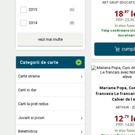
ART GRUP EDUCATI
2015
(6)
18
l
,87
PRP:
23,30 
2014
(8)
In stoc furni
Timp confirmare stoc
lucratoar
vezi mai multe
cumpă
-
Categorii de carte
Carte straina
Mariana Popa, Cur
Carti in dar
franceza Le francai
Cahier de l 
Carti la pret redus
ARTHUR
- 2
12
l
,73
Jucarii si jocuri
PRP:
14,80 
In stoc furni
Beletristica