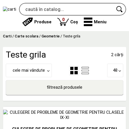
produse
0
Produse
Coș
Meniu
Carti
/
Carte scolara
/
Geometrie
/
Teste grila
Teste grila
2 cărți
cele mai vândute
48
filtrează produsele
CULEGERE DE PROBLEME DE GEOMETRIE PENTRU