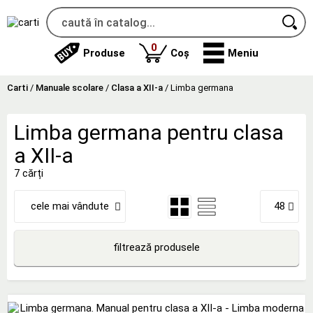
produse
0
Produse
Coș
Meniu
Carti
/
Manuale scolare
/
Clasa a XII-a
/
Limba germana
Limba germana pentru clasa
a XII-a
7 cărți
cele mai vândute
48
filtrează produsele