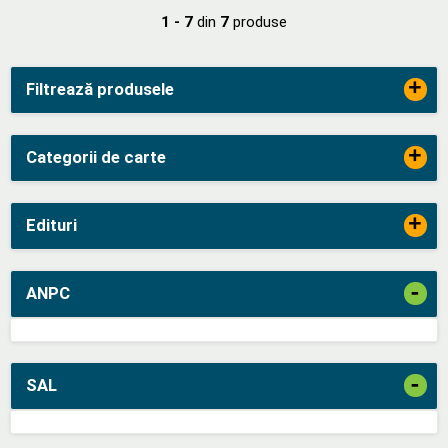
1 - 7
din
7
produse
+
Filtrează produsele
+
Categorii de carte
+
Edituri
-
ANPC
-
SAL