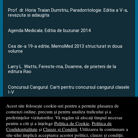
Prof. dr. Horia Traian Dumitriu, Paradontologie. Editia a V-a,
revazuta si adaugita
Agenda Medicala. Editia de buzunar 2014
Cea de-a 19-a editie, MemoMed 2013 structurat in doua
volume
Larry L. Watts, Fereste-ma, Doamne, de prieteni de la
editura Rao
Concursul Cangurul. Carti pentru concursul cangurul clasele
I-V
Acest site folosește cookie-uri pentru a permite plasarea de
...toate știrile
comenzi online, precum și pentru analiza traficului și a
preferințelor vizitatorilor. Vă rugăm să alocați timpul necesar
pentru a citi și a înțelege
Politica de Cookie
,
Politica de
© 2008 - 2026
S.C. M.G. Net Distribution S.R.L.
Confidențialitate
și
Clauze și Condiții
. Utilizarea în continuare a
site-ului implică acceptarea acestor politici, clauze și condiții.
Magazin online
creat de
Vital Soft