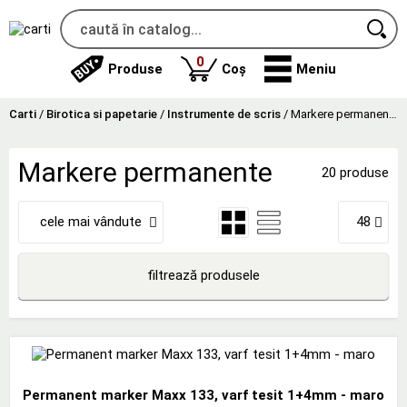
produse
0
Produse
Coș
Meniu
Carti
/
Birotica si papetarie
/
Instrumente de scris
/
Markere permanente
Markere permanente
20 produse
cele mai vândute
48
filtrează produsele
Permanent marker Maxx 133, varf tesit 1+4mm - maro