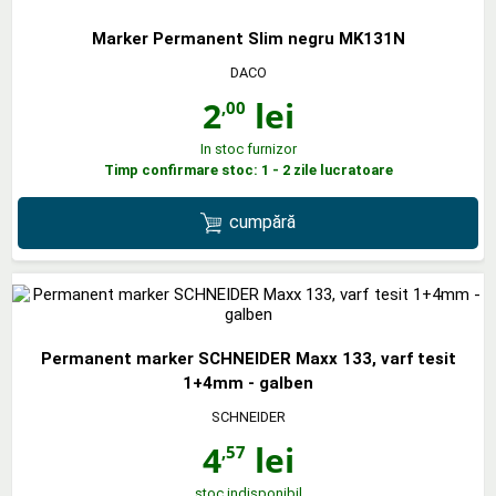
Marker Permanent Slim negru MK131N
DACO
2
lei
,00
In stoc furnizor
Timp confirmare stoc: 1 - 2 zile lucratoare
cumpără
Permanent marker SCHNEIDER Maxx 133, varf tesit
1+4mm - galben
SCHNEIDER
4
lei
,57
stoc indisponibil