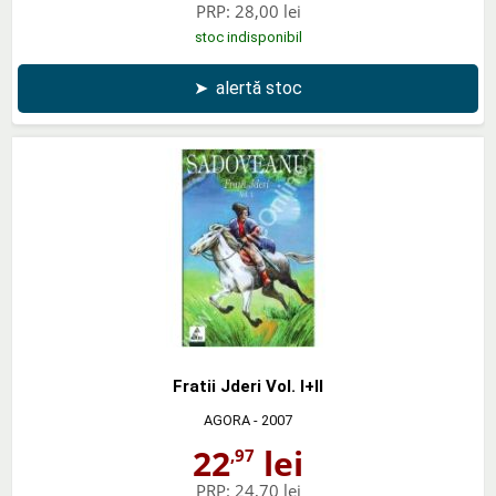
PRP:
28,00 lei
stoc indisponibil
➤
alertă stoc
Fratii Jderi Vol. I+II
AGORA
- 2007
22
lei
,97
PRP:
24,70 lei