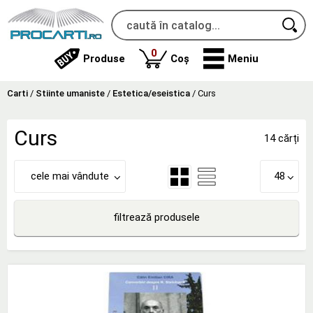
produse
0
Produse
Coș
Meniu
Carti
/
Stiinte umaniste
/
Estetica/eseistica
/
Curs
Curs
14 cărți
cele mai vândute
48
filtrează produsele