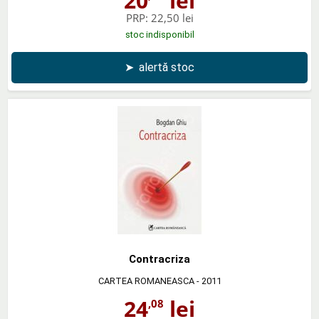
20
lei
PRP:
22,50 lei
stoc indisponibil
➤
alertă stoc
Contracriza
CARTEA ROMANEASCA
- 2011
24
lei
,08