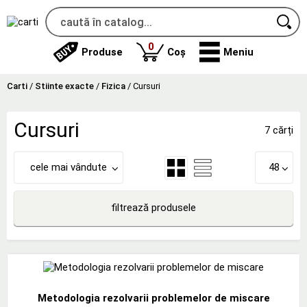
produse
0
Produse
Coș
Meniu
Carti
/
Stiinte exacte
/
Fizica
/
Cursuri
Cursuri
7 cărți
cele mai vândute
48
filtrează produsele
Metodologia rezolvarii problemelor de miscare