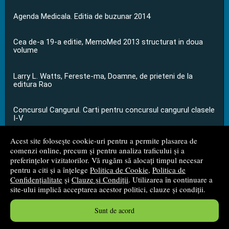
Agenda Medicala. Editia de buzunar 2014
Cea de-a 19-a editie, MemoMed 2013 structurat in doua
volume
Larry L. Watts, Fereste-ma, Doamne, de prieteni de la
editura Rao
Concursul Cangurul. Carti pentru concursul cangurul clasele
I-V
Acest site folosește cookie-uri pentru a permite plasarea de
...toate știrile
comenzi online, precum și pentru analiza traficului și a
preferințelor vizitatorilor. Vă rugăm să alocați timpul necesar
pentru a citi și a înțelege
Politica de Cookie
,
Politica de
© 2008 - 2026
S.C. M.G. Net Distribution S.R.L.
Confidențialitate
și
Clauze și Condiții
. Utilizarea în continuare a
site-ului implică acceptarea acestor politici, clauze și condiții.
Magazin online
creat de
Vital Soft
Sunt de acord
Created in 0.0558 sec