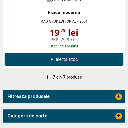
Fizica moderna
RAO GRUP EDITORIAL
- 2001
19
lei
,79
PRP:
29,99 lei
stoc indisponibil
➤
alertă stoc
1 - 7
din
7
produse
+
Filtrează produsele
+
Categorii de carte