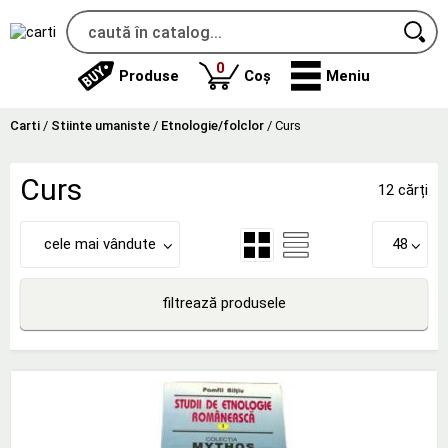
produse
0
Produse
Coș
Meniu
Carti
/
Stiinte umaniste
/
Etnologie/folclor
/
Curs
Curs
12 cărți
cele mai vândute
48
filtrează produsele