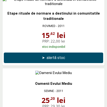
Etape rituale de normare a destinului in comunitatile
traditionale
ROVIMED
- 2011
15
lei
,62
PRP:
22,00 lei
stoc indisponibil
➤
alertă stoc
Oamenii Evului Mediu
SEMNE
- 2011
25
lei
,20
PRP:
29,30 lei