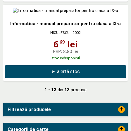
Informatica - manual preparator pentru clasa a IX-a
NICULESCU
- 2002
6
lei
,69
PRP:
8,80 lei
stoc indisponibil
➤
alertă stoc
1 - 13
din
13
produse
+
Filtrează produsele
+
Categorii de carte