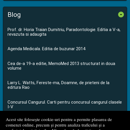
Blog
-
Prof. dr. Horia Traian Dumitriu, Paradontologie. Editia a V-a,
revazuta si adaugita
Agenda Medicala. Editia de buzunar 2014
Cea de-a 19-a editie, MemoMed 2013 structurat in doua
volume
Larry L. Watts, Fereste-ma, Doamne, de prieteni de la
editura Rao
Concursul Cangurul. Carti pentru concursul cangurul clasele
I-V
Acest site folosește cookie-uri pentru a permite plasarea de
...toate știrile
comenzi online, precum și pentru analiza traficului și a