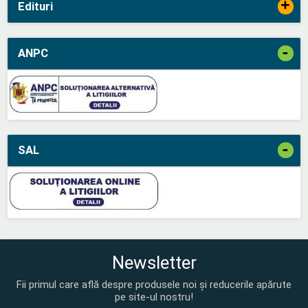
+
Edituri
-
ANPC
-
SAL
Newsletter
Fii primul care află despre produsele noi și reducerile apărute
pe site-ul nostru!