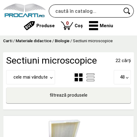
produse
0
Produse
Coș
Meniu
Carti
/
Materiale didactice
/
Biologie
/
Sectiuni microscopice
Sectiuni microscopice
22 cărți
cele mai vândute
48
filtrează produsele