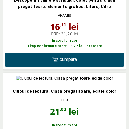
Descoperim tainele scrisului. Caiet pentru clasa
pregatitoare. Elemente grafice, Litere, Cifre
ARAMIS
16
lei
,11
PRP:
21,20 lei
In stoc furnizor
Timp confirmare stoc: 1 - 2 zile lucratoare
cumpără
Clubul de lectura. Clasa pregatitoare, editie color
EDU
21
lei
,00
In stoc furnizor