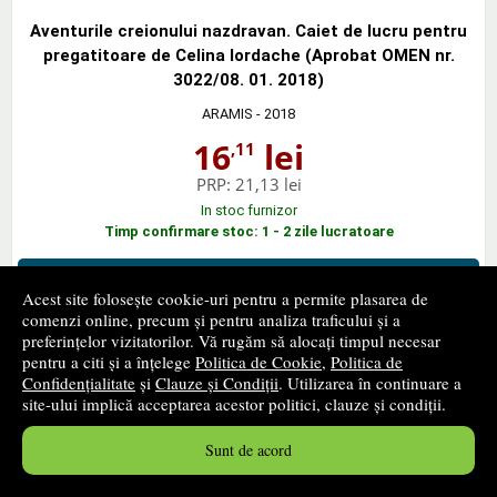
Aventurile creionului nazdravan. Caiet de lucru pentru
pregatitoare de Celina Iordache (Aprobat OMEN nr.
3022/08. 01. 2018)
ARAMIS
- 2018
16
lei
,11
PRP:
21,13 lei
In stoc furnizor
Timp confirmare stoc: 1 - 2 zile lucratoare
cumpără
Acest site folosește cookie-uri pentru a permite plasarea de
comenzi online, precum și pentru analiza traficului și a
preferințelor vizitatorilor. Vă rugăm să alocați timpul necesar
pentru a citi și a înțelege
Politica de Cookie
,
Politica de
Confidențialitate
și
Clauze și Condiții
. Utilizarea în continuare a
site-ului implică acceptarea acestor politici, clauze și condiții.
Lecturi de vacanta pentru clasa pregatitoare de
Mariana Morarasu
Sunt de acord
TAIDA
- 2018