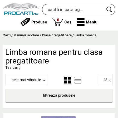
produse
0
Produse
Coș
Meniu
Carti
/
Manuale scolare
/
Clasa pregatitoare
/
Limba romana
Limba romana pentru clasa
pregatitoare
183 cărți
cele mai vândute
48
filtrează produsele