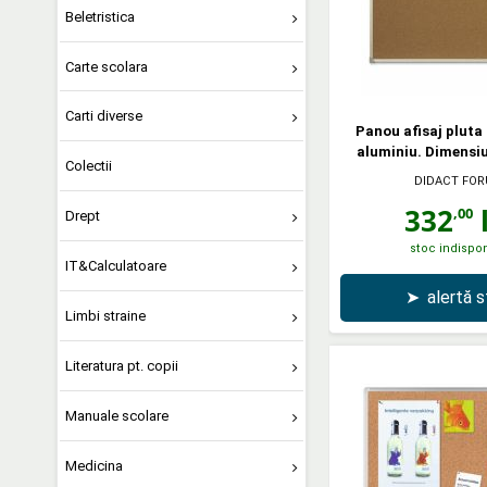
Beletristica
Carte scolara
Carti diverse
Panou afisaj pluta
aluminiu. Dimensi
Colectii
DIDACT FO
332
l
,00
Drept
stoc indispon
IT&Calculatoare
➤
alertă 
Limbi straine
Literatura pt. copii
Manuale scolare
Medicina