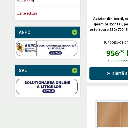
ALL [
-27%
]
...alte edituri
Avizier din textil, 
geam orizontal, pe
exterioare 530x700, 
-
ANPC
EURODIDACTIC
956
l
,70
stoc indispon
-
SAL
➤
alertă 