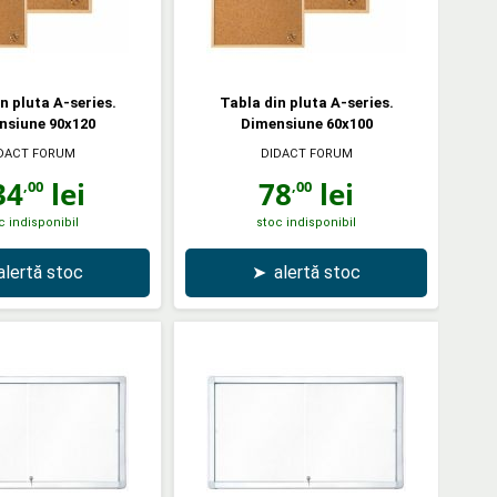
n pluta A-series.
Tabla din pluta A-series.
nsiune 90x120
Dimensiune 60x100
DACT FORUM
DIDACT FORUM
34
lei
78
lei
,00
,00
c indisponibil
stoc indisponibil
alertă stoc
➤
alertă stoc