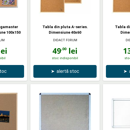
Legamaster
Tabla din pluta A-series.
Tabla di
une 100x150
Dimensiune 40x60
Dime
RUM
DIDACT FORUM
DI
ei
49
lei
1
,00
ibil
stoc indisponibil
sto
stoc
➤
alertă stoc
➤