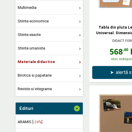
Multimedia
Stiinte economice
Tabla din pluta 
Universal. Dimensi
Stiinte exacte
DIDACT FO
Stiinte umaniste
568
l
,00
stoc indispon
Materiale didactice
➤
alertă 
Birotica si papetarie
Reviste si integrame
-
Edituri
ARAMIS [
-24%
]