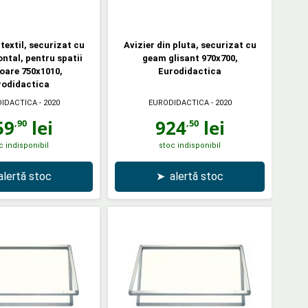
 textil, securizat cu
Avizier din pluta, securizat cu
ntal, pentru spatii
geam glisant 970x700,
ioare 750x1010,
Eurodidactica
rodidactica
IDACTICA
- 2020
EURODIDACTICA
- 2020
59
lei
924
lei
,90
,50
c indisponibil
stoc indisponibil
alertă stoc
➤
alertă stoc