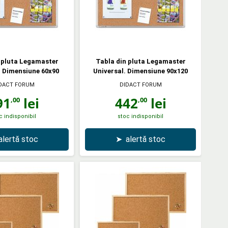
 pluta Legamaster
Tabla din pluta Legamaster
. Dimensiune 60x90
Universal. Dimensiune 90x120
DACT FORUM
DIDACT FORUM
91
lei
442
lei
,00
,00
c indisponibil
stoc indisponibil
alertă stoc
➤
alertă stoc