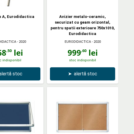
ip A, Eurodidactica
Avizier metalo-ceramic,
securizat cu geam orizontal,
pentru spatii exterioare 750x1010,
Eurodidactica
IDACTICA
- 2020
EURODIDACTICA
- 2020
68
lei
999
lei
,50
,60
c indisponibil
stoc indisponibil
alertă stoc
➤
alertă stoc