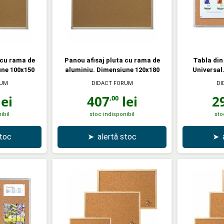
 cu rama de
Panou afisaj pluta cu rama de
Tabla din
une 100x150
aluminiu. Dimensiune 120x180
Universal
RUM
DIDACT FORUM
DI
ei
407
lei
2
,00
ibil
stoc indisponibil
sto
stoc
➤
alertă stoc
➤