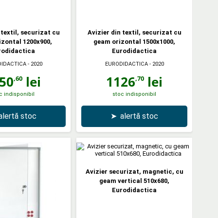
 textil, securizat cu
Avizier din textil, securizat cu
zontal 1200x900,
geam orizontal 1500x1000,
rodidactica
Eurodidactica
IDACTICA
- 2020
EURODIDACTICA
- 2020
50
lei
1126
lei
,60
,70
c indisponibil
stoc indisponibil
alertă stoc
➤
alertă stoc
Avizier securizat, magnetic, cu
geam vertical 510x680,
Eurodidactica