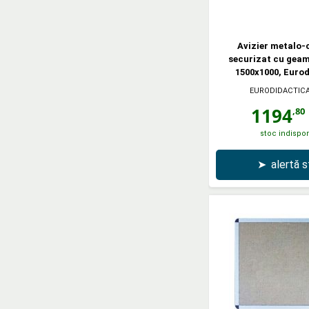
Avizier metalo-
securizat cu geam
1500x1000, Euro
EURODIDACTIC
1194
,80
stoc indispon
➤
alertă 