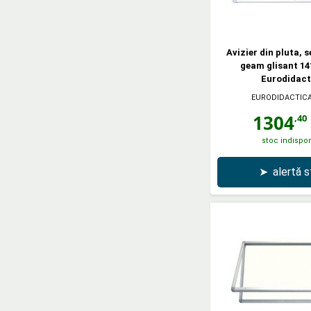
Avizier din pluta, 
geam glisant 14
Eurodidact
EURODIDACTIC
1304
,40
stoc indispon
➤
alertă 