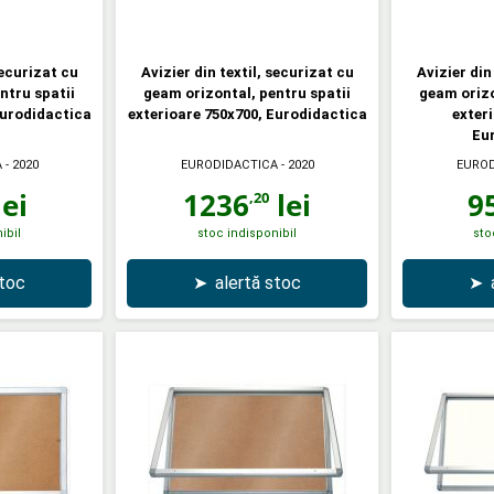
securizat cu
Avizier din textil, securizat cu
Avizier din
ntru spatii
geam orizontal, pentru spatii
geam orizo
Eurodidactica
exterioare 750x700, Eurodidactica
exter
Eu
A
- 2020
EURODIDACTICA
- 2020
EUROD
ei
1236
lei
9
,20
ibil
stoc indisponibil
sto
stoc
➤
alertă stoc
➤