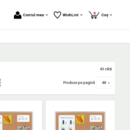
produse
0
Contul meu
WishList
Coș
43 cărți
Produse pe pagină
48