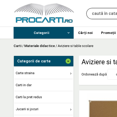
Categorii
Cărți noi
Promoții
Carti
/
Materiale didactice
/
Aviziere si table scolare
-
Aviziere si 
Categorii de carte
Carte straina
Ordonează după
Carti in dar
Carti la pret redus
Jucarii si jocuri