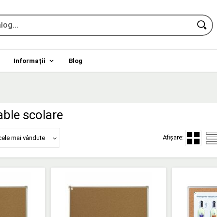
Informații
Blog
table scolare
Afișare:
cele mai vândute