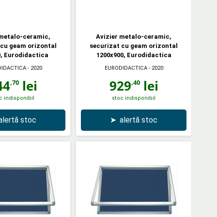
 metalo-ceramic,
Avizier metalo-ceramic,
 cu geam orizontal
securizat cu geam orizontal
, Eurodidactica
1200x900, Eurodidactica
IDACTICA
- 2020
EURODIDACTICA
- 2020
44
lei
929
lei
,70
,40
c indisponibil
stoc indisponibil
alertă stoc
➤
alertă stoc