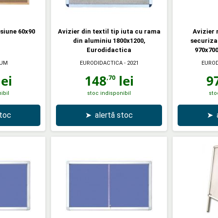
siune 60x90
Avizier din textil tip iuta cu rama
Avizier
din aluminiu 1800x1200,
securiza
Eurodidactica
970x700
RUM
EURODIDACTICA
- 2021
EUROD
ei
148
lei
9
,70
ibil
stoc indisponibil
sto
stoc
➤
alertă stoc
➤