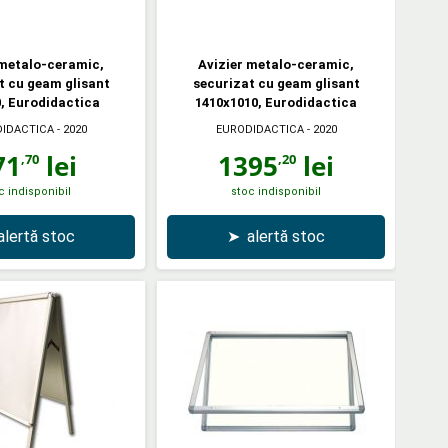
 metalo-ceramic,
Avizier metalo-ceramic,
t cu geam glisant
securizat cu geam glisant
, Eurodidactica
1410x1010, Eurodidactica
IDACTICA
- 2020
EURODIDACTICA
- 2020
71
lei
1395
lei
,70
,20
c indisponibil
stoc indisponibil
alertă stoc
➤
alertă stoc