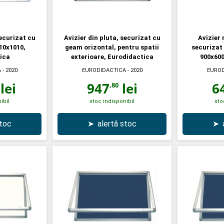
securizat cu
Avizier din pluta, securizat cu
Avizier
10x1010,
geam orizontal, pentru spatii
securizat
ica
exterioare, Eurodidactica
900x600
A
- 2020
EURODIDACTICA
- 2020
EUROD
lei
947
lei
6
,80
ibil
stoc indisponibil
sto
stoc
➤
alertă stoc
➤