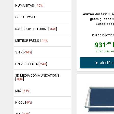
HUMANITAS [
-16%
]
Avizier din textil, 
CORUT PAVEL
geam glisant 9
Eurodidact
RAO GRUP EDITORIAL [
-34%
]
EURODIDACTIC
METEOR PRESS [
-14%
]
931
l
,40
stoc indispon
SHIK [
-34%
]
➤
alertă 
UNIVERSITARA [
-24%
]
3D MEDIA COMMUNICATIONS
[
-30%
]
MIX [
-24%
]
NICOL [
-9%
]