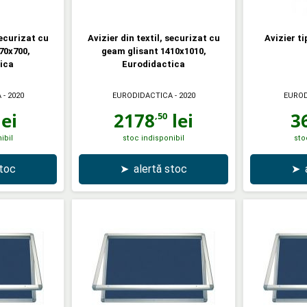
securizat cu
Avizier din textil, securizat cu
Avizier t
70x700,
geam glisant 1410x1010,
ica
Eurodidactica
A
- 2020
EURODIDACTICA
- 2020
EUROD
ei
2178
lei
3
,50
ibil
stoc indisponibil
sto
stoc
➤
alertă stoc
➤