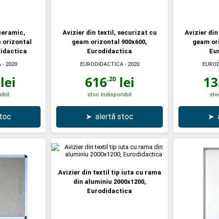
ceramic,
Avizier din textil, securizat cu
Avizier din
 orizontal
geam orizontal 900x600,
geam ori
didactica
Eurodidactica
Eu
A
- 2020
EURODIDACTICA
- 2020
EUROD
lei
616
lei
13
,20
ibil
stoc indisponibil
sto
stoc
➤
alertă stoc
➤
Avizier din textil tip iuta cu rama
din aluminiu 2000x1200,
Eurodidactica