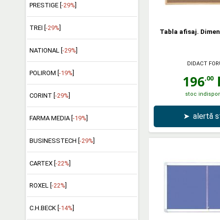
PRESTIGE [
-29%
]
TREI [
-29%
]
Tabla afisaj. Dimen
NATIONAL [
-29%
]
DIDACT FO
POLIROM [
-19%
]
196
l
,00
stoc indispon
CORINT [
-29%
]
➤
alertă 
FARMA MEDIA [
-19%
]
BUSINESSTECH [
-29%
]
CARTEX [
-22%
]
ROXEL [
-22%
]
C.H.BECK [
-14%
]