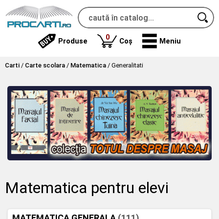
produse
0
Produse
Coș
Meniu
Carti
/
Carte scolara
/
Matematica
/
Generalitati
Matematica pentru elevi
MATEMATICA GENERALA
(111)