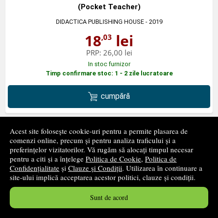
(Pocket Teacher)
DIDACTICA PUBLISHING HOUSE
- 2019
18
lei
,03
PRP:
26,00 lei
In stoc furnizor
Timp confirmare stoc: 1 - 2 zile lucratoare
cumpără
Acest site folosește cookie-uri pentru a permite plasarea de
comenzi online, precum și pentru analiza traficului și a
preferințelor vizitatorilor. Vă rugăm să alocați timpul necesar
Matematica pentru activitati optionale. Gimnaziu. Editia
pentru a citi și a înțelege
Politica de Cookie
,
Politica de
a III-a
Confidențialitate
și
Clauze și Condiții
. Utilizarea în continuare a
TAIDA
- 2021
site-ului implică acceptarea acestor politici, clauze și condiții.
27
lei
,35
Sunt de acord
PRP:
30,00 lei
In stoc furnizor