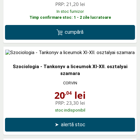
PRP:
21,20 lei
In stoc furnizor
Timp confirmare stoc: 1 - 2 zile lucratoare
cumpără
Szociologia - Tankonyv a liceumok XI-XII. osztalyai
szamara
CORVIN
20
lei
,04
PRP:
23,30 lei
stoc indisponibil
➤
alertă stoc