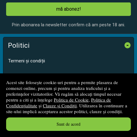
mă abonez!
Prin abonarea la newsletter confirm că am peste 18 ani.
Politici
-
Termeni și condiții
Politica de Cookie
Acest site folosește cookie-uri pentru a permite plasarea de
comenzi online, precum și pentru analiza traficului și a
Politica de Confidențialitate
preferințelor vizitatorilor. Vă rugăm să alocați timpul necesar
pentru a citi și a înțelege
Politica de Cookie
,
Politica de
Confidențialitate
și
Clauze și Condiții
. Utilizarea în continuare a
Cum cumperi?
site-ului implică acceptarea acestor politici, clauze și condiții.
Despre livrare
Sunt de acord