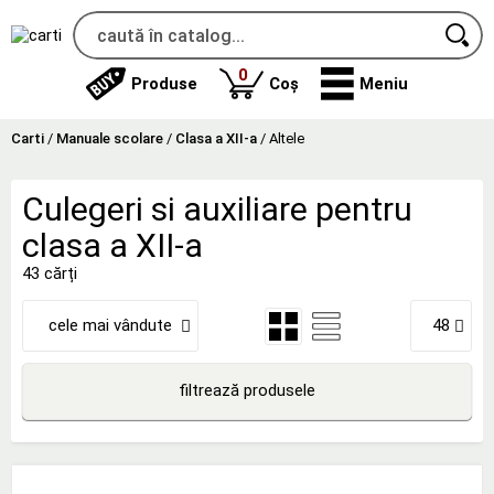
produse
0
Produse
Coș
Meniu
Carti
/
Manuale scolare
/
Clasa a XII-a
/
Altele
Culegeri si auxiliare pentru
clasa a XII-a
43 cărți
cele mai vândute
48
filtrează produsele