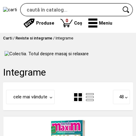
produse
0
Produse
Coș
Meniu
Carti
/
Reviste si integrame
/
Integrame
Integrame
cele mai vândute
48