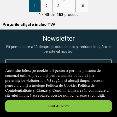
1
2
3
...
10
1 - 48
din
453
produse
Prețurile afișate includ TVA.
Newsletter
Fii primul care află despre produsele noi și reducerile apărute
pe site-ul nostru!
Acest site folosește cookie-uri pentru a permite plasarea de
comenzi online, precum și pentru analiza traficului și a
preferințelor vizitatorilor. Vă rugăm să alocați timpul necesar
pentru a citi și a înțelege
Politica de Cookie
,
Politica de
Confidențialitate
și
Clauze și Condiții
. Utilizarea în continuare a
mă abonez!
site-ului implică acceptarea acestor politici, clauze și condiții.
Sunt de acord
Prin abonarea la newsletter confirm că am peste 18 ani.