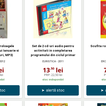
roloagele
Set de 2 cd-uri audio pentru
Scufita ro
ui Ianuarie si
activitati in completarea
uri, MP3)
programului din ciclul primar
2012
EURISTICA
- 2011
ERC
ei
13
lei
,50
lei
PRP:
22,50 lei
P
ibil
stoc indisponibil
sto
stoc
➤
alertă stoc
➤