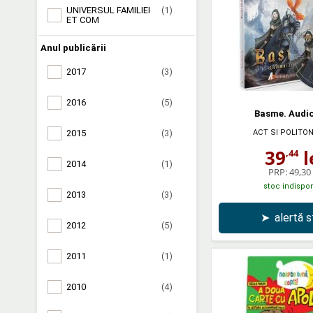
UNIVERSUL FAMILIEI
(1)
ET COM
Anul publicării
2017
(3)
2016
(5)
Basme. Audi
ACT SI POLITO
2015
(3)
39
l
,44
2014
(1)
PRP:
49,30 
stoc indispon
2013
(3)
➤
alertă 
2012
(5)
2011
(1)
2010
(4)