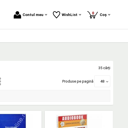
produse
0
Contul meu
WishList
Coș
35 cărți
Produse pe pagină
48