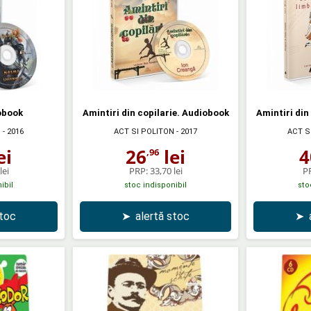
obook
Amintiri din copilarie. Audiobook
Amintiri din
N
- 2016
ACT SI POLITON
- 2017
ACT S
ei
26
lei
4
,96
lei
PRP:
33,70 lei
P
ibil
stoc indisponibil
sto
stoc
➤
alertă stoc
➤