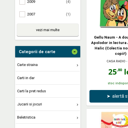
2009
(4)
2007
(1)
vezi mai multe
Gellu Naum - A do
Apolodor in lectura 
Halic (Colectia n
-
Categorii de carte
copii!)
CASA RADIO
-
Carte straina
25
l
,80
Carti in dar
stoc indispon
Carti la pret redus
➤
alertă 
Jucarii si jocuri
Beletristica