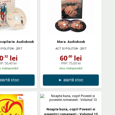
 copilarie. Audiobook
Mara. Audiobook
I POLITON
- 2017
ACT SI POLITON
- 2017
0
lei
60
lei
,32
,00
RP:
50,40 lei
PRP:
75,00 lei
c indisponibil
stoc indisponibil
alertă stoc
➤
alertă stoc
Noapte buna, copii! Povesti si
povestiri romanesti - Volumul 13