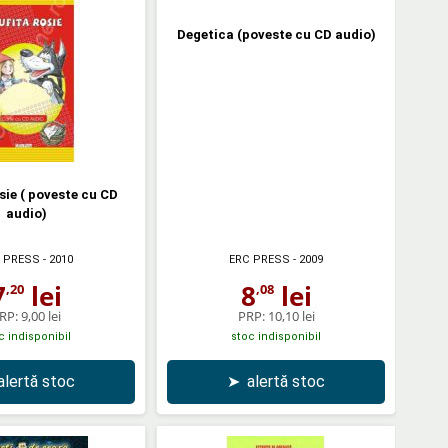
Degetica (poveste cu CD audio)
sie ( poveste cu CD
audio)
 PRESS
- 2010
ERC PRESS
- 2009
7
lei
8
lei
,20
,08
RP:
9,00 lei
PRP:
10,10 lei
c indisponibil
stoc indisponibil
alertă stoc
➤
alertă stoc