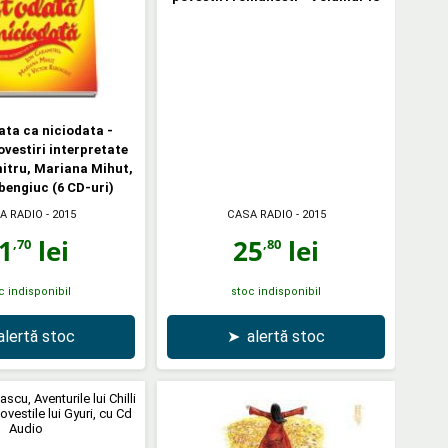
ata ca niciodata -
ovestiri interpretate
itru, Mariana Mihut,
bengiuc (6 CD-uri)
A RADIO
- 2015
CASA RADIO
- 2015
1
lei
25
lei
,70
,80
c indisponibil
stoc indisponibil
alertă stoc
➤
alertă stoc