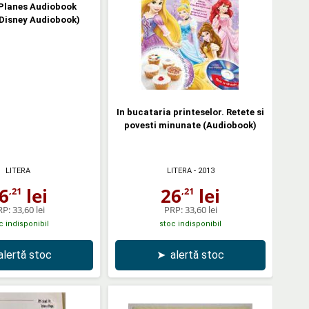
Planes Audiobook
 Disney Audiobook)
In bucataria printeselor. Retete si
povesti minunate (Audiobook)
LITERA
LITERA
- 2013
6
lei
26
lei
,21
,21
RP:
33,60 lei
PRP:
33,60 lei
c indisponibil
stoc indisponibil
alertă stoc
➤
alertă stoc