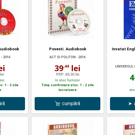
Audiobook
Povesti. Audiobook
Invatat Eng
N
- 2016
ACT SI POLITON
- 2016
ei
39
lei
,44
UNIVERSUL 
lei
PRP:
49,30 lei
4
zor
In stoc furnizor
: 1 - 2 zile
Timp confirmare stoc: 1 - 2 zile
e
lucratoare
sto
ră
cumpără
➤