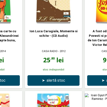
ua carte cu
Ion Luca Caragiale, Momente si
A fost od
Alexandrinei
schite - (CD Audio)
Povesti si p
oapte buna,
de Ion Caram
Victor Re
 2014
CASA RADIO
- 2012
CAS
ei
25
lei
9
,80
ibil
stoc indisponibil
sto
stoc
➤
alertă stoc
➤