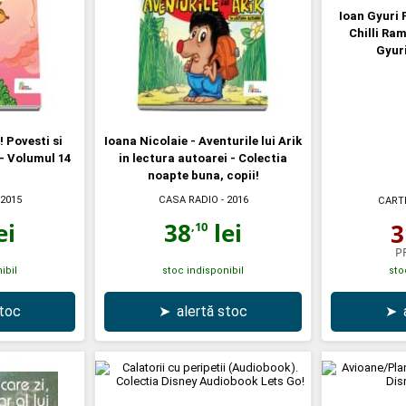
Ioan Gyuri 
Chilli Ram
Gyuri
 Povesti si
Ioana Nicolaie - Aventurile lui Arik
- Volumul 14
in lectura autoarei - Colectia
noapte buna, copii!
 2015
CASA RADIO
- 2016
CART
ei
38
lei
3
,10
P
ibil
stoc indisponibil
sto
stoc
➤
alertă stoc
➤