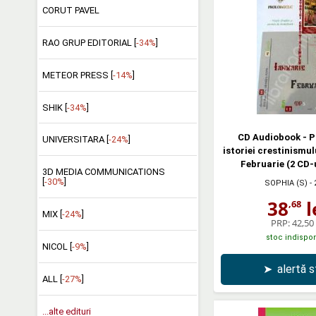
CORUT PAVEL
RAO GRUP EDITORIAL [
-34%
]
METEOR PRESS [
-14%
]
SHIK [
-34%
]
CD Audiobook - P
UNIVERSITARA [
-24%
]
istoriei crestinismul
Februarie (2 CD-
3D MEDIA COMMUNICATIONS
[
-30%
]
SOPHIA (S)
- 
38
l
,68
MIX [
-24%
]
PRP:
42,50 
stoc indispon
NICOL [
-9%
]
➤
alertă 
ALL [
-27%
]
...alte edituri