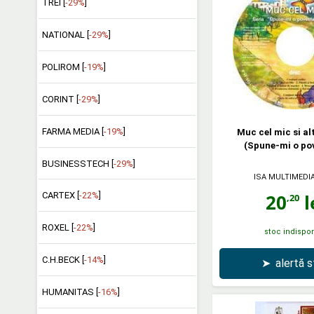
TREI [
-29%
]
NATIONAL [
-29%
]
POLIROM [
-19%
]
CORINT [
-29%
]
FARMA MEDIA [
-19%
]
Muc cel mic si al
(Spune-mi o pov
BUSINESSTECH [
-29%
]
ISA MULTIMEDI
20
l
CARTEX [
-22%
]
,20
ROXEL [
-22%
]
stoc indispon
C.H.BECK [
-14%
]
➤
alertă 
HUMANITAS [
-16%
]