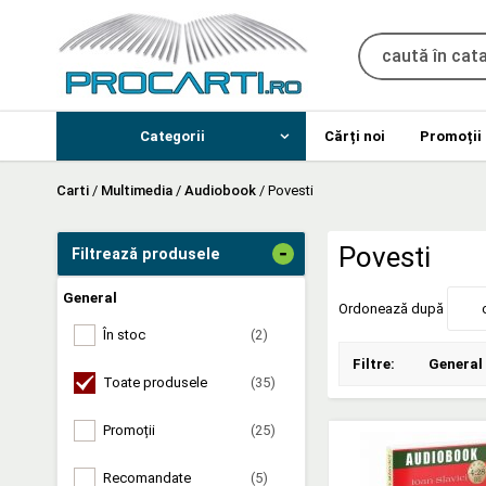
Categorii
Cărți noi
Promoții
Carti
/
Multimedia
/
Audiobook
/
Povesti
-
Povesti
Filtrează produsele
General
Ordonează după
În stoc
(2)
Filtre:
General
Toate produsele
(35)
Promoții
(25)
Recomandate
(5)