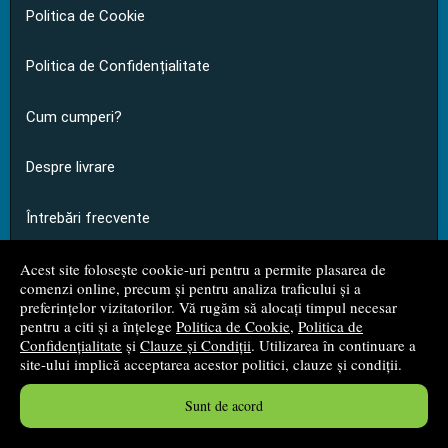
Politica de Cookie
Politica de Confidențialitate
Cum cumperi?
Despre livrare
Întrebări frecvente
Acest site folosește cookie-uri pentru a permite plasarea de
comenzi online, precum și pentru analiza traficului și a
Magazin
-
preferințelor vizitatorilor. Vă rugăm să alocați timpul necesar
pentru a citi și a înțelege
Politica de Cookie
,
Politica de
Informații de contact
Confidențialitate
și
Clauze și Condiții
. Utilizarea în continuare a
site-ului implică acceptarea acestor politici, clauze și condiții.
Formular de retur
Sunt de acord
Cărți noi