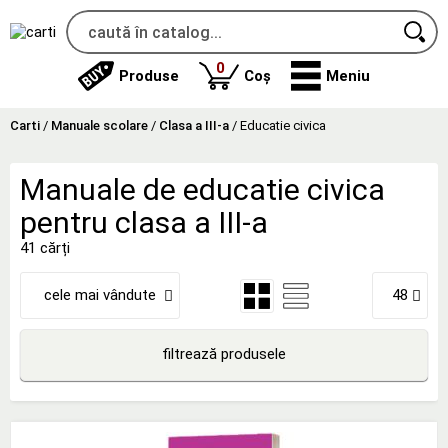
produse
0
Produse
Coș
Meniu
Carti
/
Manuale scolare
/
Clasa a III-a
/
Educatie civica
Manuale de educatie civica
pentru clasa a III-a
41 cărți
cele mai vândute
48
filtrează produsele