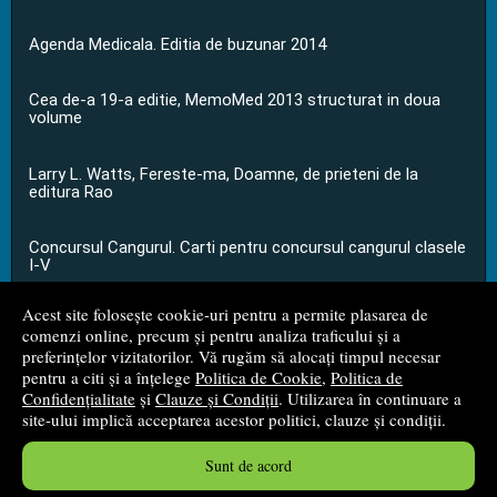
Agenda Medicala. Editia de buzunar 2014
Cea de-a 19-a editie, MemoMed 2013 structurat in doua
volume
Larry L. Watts, Fereste-ma, Doamne, de prieteni de la
editura Rao
Concursul Cangurul. Carti pentru concursul cangurul clasele
I-V
Acest site folosește cookie-uri pentru a permite plasarea de
...toate știrile
comenzi online, precum și pentru analiza traficului și a
preferințelor vizitatorilor. Vă rugăm să alocați timpul necesar
pentru a citi și a înțelege
Politica de Cookie
,
Politica de
© 2008 - 2026
S.C. M.G. Net Distribution S.R.L.
Confidențialitate
și
Clauze și Condiții
. Utilizarea în continuare a
site-ului implică acceptarea acestor politici, clauze și condiții.
Magazin online
creat de
Vital Soft
Sunt de acord
Created in 0.0509 sec