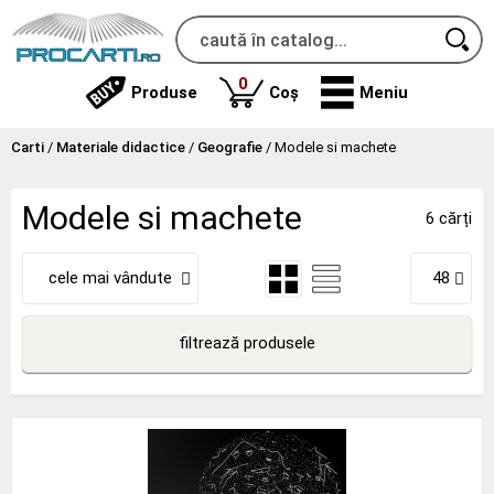
produse
0
Produse
Coș
Meniu
Carti
/
Materiale didactice
/
Geografie
/
Modele si machete
Modele si machete
6 cărți
cele mai vândute
48
filtrează produsele